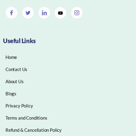
Useful Links
Home
Contact Us
About Us
Blogs
Privacy Policy
Terms and Conditions
Refund & Cancellation Policy