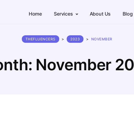
Home
Services
About Us
Blog
THEFLUENCERS
>
2023
>
NOVEMBER
nth:
November 2