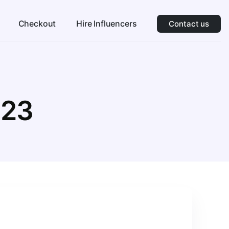
Checkout
Hire Influencers
Contact us
023