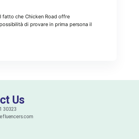
l fatto che Chicken Road offre
 possibilità di provare in prima persona il
ct Us
1 30323
efluencers.com