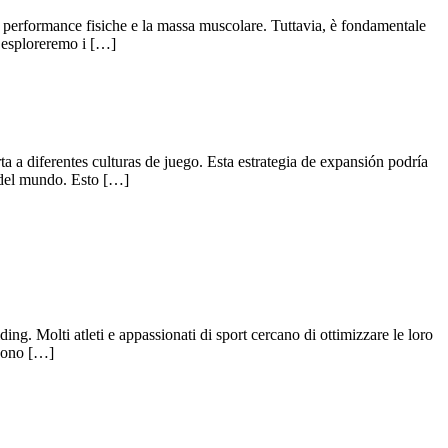
ie performance fisiche e la massa muscolare. Tuttavia, è fondamentale
o, esploreremo i […]
 a diferentes culturas de juego. Esta estrategia de expansión podría
es del mundo. Esto […]
ing. Molti atleti e appassionati di sport cercano di ottimizzare le loro
ssono […]