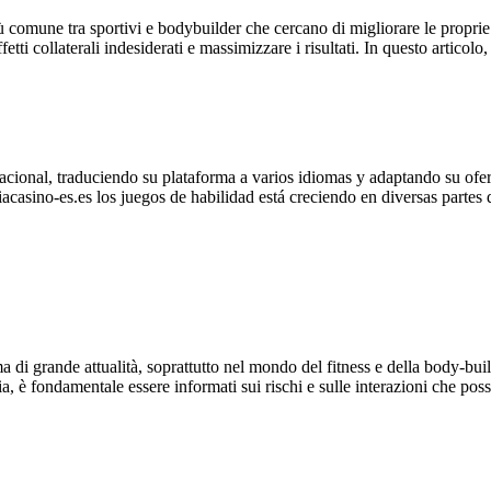
più comune tra sportivi e bodybuilder che cercano di migliorare le propr
fetti collaterali indesiderati e massimizzare i risultati. In questo articol
onal, traduciendo su plataforma a varios idiomas y adaptando su oferta
mafiacasino-es.es los juegos de habilidad está creciendo en diversas part
a di grande attualità, soprattutto nel mondo del fitness e della body-build
avia, è fondamentale essere informati sui rischi e sulle interazioni che po