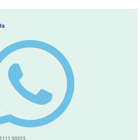
Us
3111 30323