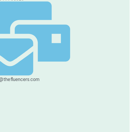
@thefluencers.com