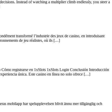
ecisions. Instead of watching a multiplier climb endlessly, you steer a
]
ndément transformé l’industrie des jeux de casino, en introduisant
ronnements de jeu réalistes, où ils […]
o Cómo registrarse en 1xSlots 1xSlots Login Conclusión Introducción
xperiencia única. Este casino en línea no solo ofrece […]
deras mobilapp har spelupplevelsen blivit ännu mer tillgänglig och