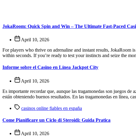
JokaRoom: Quick Spin and Win – The Ultimate Fast‑Paced Cas
April 10, 2026
For players who thrive on adrenaline and instant results, JokaRoom is a
within seconds. If you’re ready to test your instincts and seize the m
Informe sobre el Casino en Línea Jackpot City
April 10, 2026
Es importante recordar que, aunque las tragamonedas son juegos de az
están obteniendo buenos resultados. En las tragamonedas en línea, casi
casinos online fiables en españa
Come Pianificare un Ciclo di Steroidi: Guida Pratica
April 10, 2026