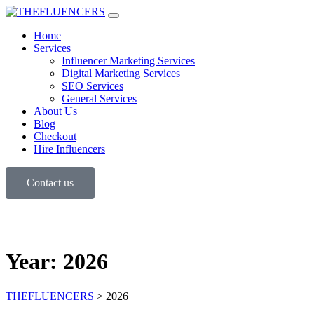
Home
Services
Influencer Marketing Services
Digital Marketing Services
SEO Services
General Services
About Us
Blog
Checkout
Hire Influencers
Contact us
Year:
2026
THEFLUENCERS
>
2026