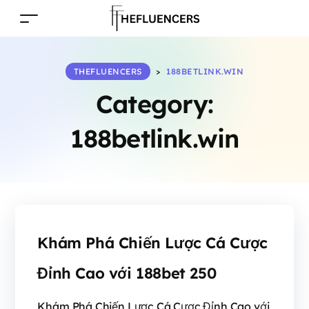
THEFLUENCERS
>
188BETLINK.WIN
Category:
188betlink.win
Khám Phá Chiến Lược Cá Cược
Đỉnh Cao với 188bet 250
Khám Phá Chiến Lược Cá Cược Đỉnh Cao với