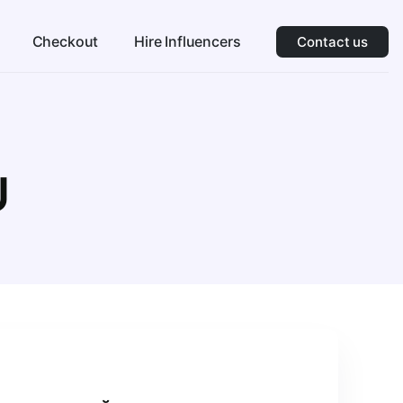
Checkout
Hire Influencers
Contact us
U