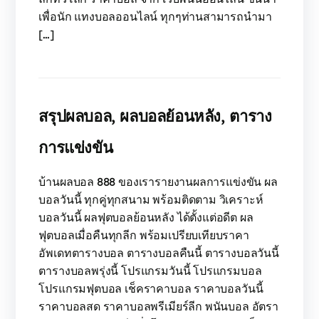
เพื่อนัก แทงบอลออนไลน์ ทุกๆท่านสามารถนำมา
[…]
สรุปผลบอล, ผลบอลย้อนหลัง, ตาราง
การแข่งขัน
บ้านผลบอล 888 ของเรารายงานผลการแข่งขัน ผล
บอลวันนี้ ทุกคู่ทุกสนาม พร้อมติดตาม วิเคราะห์
บอลวันนี้ ผลฟุตบอลย้อนหลัง ได้ตั้งแต่อดีต ผล
ฟุตบอลเมื่อคืนทุกลีก พร้อมเปรียบเทียบราคา
อัพเดทตารางบอล ตารางบอลคืนนี้ ตารางบอลวันนี้
ตารางบอลพรุ่งนี้ โปรแกรมวันนี้ โปรแกรมบอล
โปรแกรมฟุตบอล เช็คราคาบอล ราคาบอลวันนี้
ราคาบอลสด ราคาบอลพรีเมียร์ลีก พนันบอล อัตรา