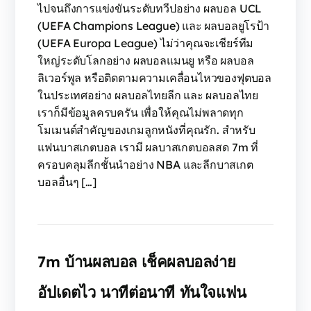
ไปจนถึงการแข่งขันระดับทวีปอย่าง ผลบอล UCL
(UEFA Champions League) และ ผลบอลยูโรป้า
(UEFA Europa League) ไม่ว่าคุณจะเชียร์ทีม
ใหญ่ระดับโลกอย่าง ผลบอลแมนยู หรือ ผลบอล
ลิเวอร์พูล หรือติดตามความเคลื่อนไหวของฟุตบอล
ในประเทศอย่าง ผลบอลไทยลีก และ ผลบอลไทย
เราก็มีข้อมูลครบครัน เพื่อให้คุณไม่พลาดทุก
โมเมนต์สำคัญของเกมลูกหนังที่คุณรัก. สำหรับ
แฟนบาสเกตบอล เรามี ผลบาสเกตบอลสด 7m ที่
ครอบคลุมลีกชั้นนำอย่าง NBA และลีกบาสเกต
บอลอื่นๆ […]
7m บ้านผลบอล เช็คผลบอลง่าย
อัปเดตไว นาทีต่อนาที ทันใจแฟน