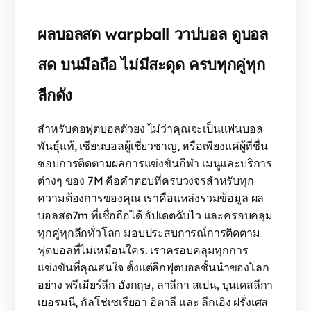
ผลบอลสด warpball วาปบอล ดูบอล
สด บนมือถือ ไม่มีสะดุด ครบทุกคู่ทุก
ลีกดัง
สำหรับคอฟุตบอลตัวยง ไม่ว่าคุณจะเป็นแฟนบอล
พันธุ์แท้, เซียนบอลผู้เชี่ยวชาญ, หรือเพียงแค่ผู้ที่ชื่น
ชอบการติดตามผลการแข่งขันกีฬา เมนูและบริการ
ต่างๆ ของ 7M คือคำตอบที่ครบวงจรสำหรับทุก
ความต้องการของคุณ เราคือแหล่งรวมข้อมูล ผล
บอลสด7m ที่เชื่อถือได้ อัปเดตฉับไว และครอบคลุม
ทุกคู่ทุกลีกทั่วโลก มอบประสบการณ์การติดตาม
ฟุตบอลที่ไม่เหมือนใคร. เราครอบคลุมทุกการ
แข่งขันที่คุณสนใจ ตั้งแต่ลีกฟุตบอลชั้นนำของโลก
อย่าง พรีเมียร์ลีก อังกฤษ, ลาลีกา สเปน, บุนเดสลีกา
เยอรมนี, กัลโช่เซเรียอา อิตาลี และ ลีกเอิง ฝรั่งเศส