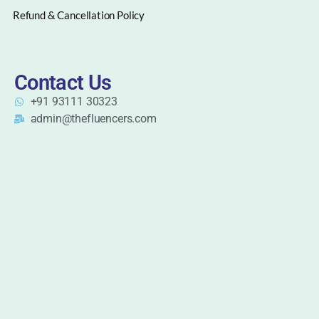
Refund & Cancellation Policy
Contact Us
+91 93111 30323
admin@thefluencers.com