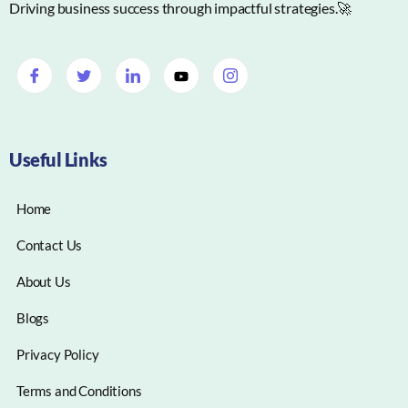
Driving business success through impactful strategies.🚀
Useful Links
Home
Contact Us
About Us
Blogs
Privacy Policy
Terms and Conditions