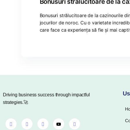
Bonusuri strălucitoare de la ca
Bonusuri strălucitoare de la cazinourile d
jocurilor de noroc. Cu o varietate incredib
care face ca experiența să fie și mai capt
Us
Driving business success through impactful
strategies.🚀
H
Co