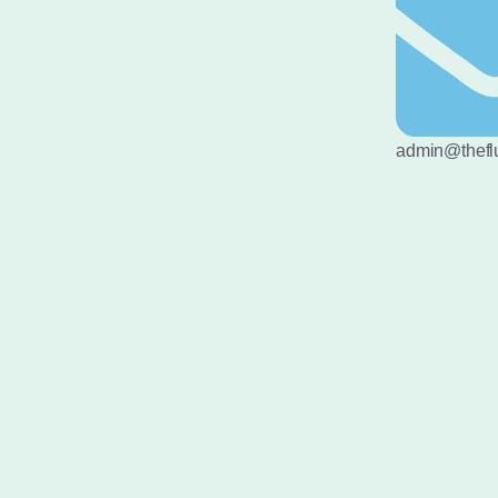
admin@thefl