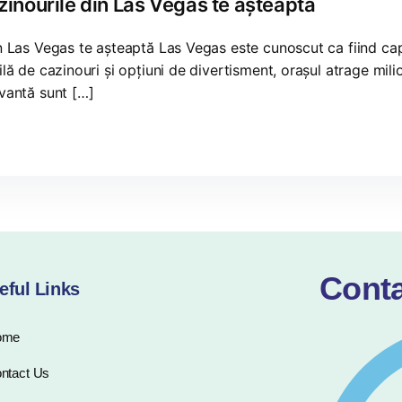
zinourile din Las Vegas te așteaptă
in Las Vegas te așteaptă Las Vegas este cunoscut ca fiind cap
ilă de cazinouri și opțiuni de divertisment, orașul atrage mili
ivantă sunt […]
Conta
eful Links
ome
ntact Us