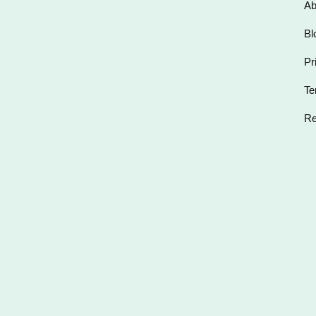
Ab
Bl
Pr
Te
Re