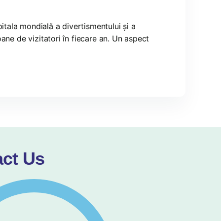
itala mondială a divertismentului și a
oane de vizitatori în fiecare an. Un aspect
ct Us