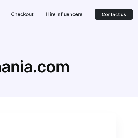
Checkout
Hire Influencers
Contact us
mania.com