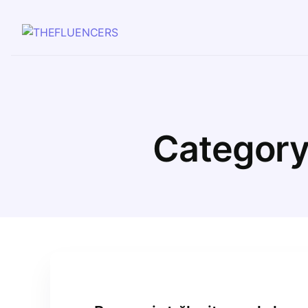
Category