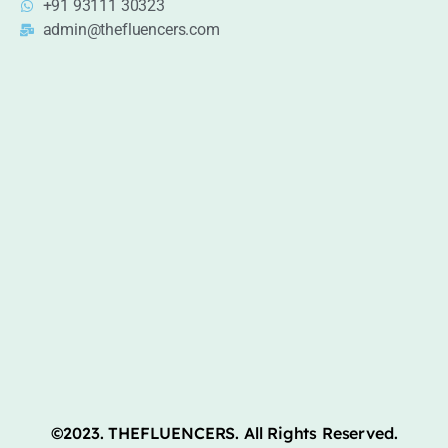
+91 93111 30323
admin@thefluencers.com
©2023. THEFLUENCERS. All Rights Reserved.