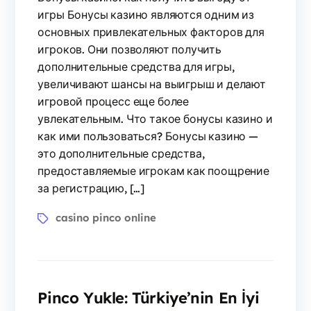
игры Бонусы казино являются одним из
основных привлекательных факторов для
игроков. Они позволяют получить
дополнительные средства для игры,
увеличивают шансы на выигрыш и делают
игровой процесс еще более
увлекательным. Что такое бонусы казино и
как ими пользоваться? Бонусы казино —
это дополнительные средства,
предоставляемые игрокам как поощрение
за регистрацию, […]
casino pinco online
Pinco Yukle: Türkiye’nin En İyi