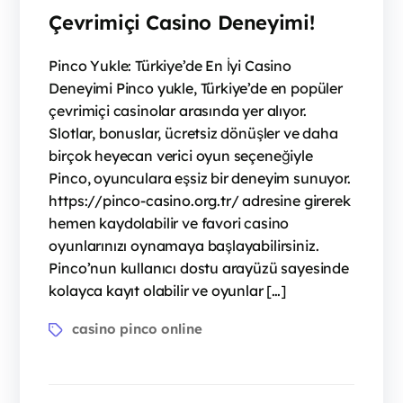
Çevrimiçi Casino Deneyimi!
Pinco Yukle: Türkiye’de En İyi Casino
Deneyimi Pinco yukle, Türkiye’de en popüler
çevrimiçi casinolar arasında yer alıyor.
Slotlar, bonuslar, ücretsiz dönüşler ve daha
birçok heyecan verici oyun seçeneğiyle
Pinco, oyunculara eşsiz bir deneyim sunuyor.
https://pinco-casino.org.tr/ adresine girerek
hemen kaydolabilir ve favori casino
oyunlarınızı oynamaya başlayabilirsiniz.
Pinco’nun kullanıcı dostu arayüzü sayesinde
kolayca kayıt olabilir ve oyunlar […]
casino pinco online