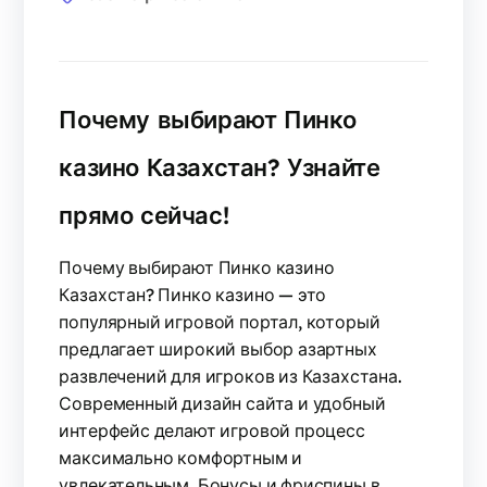
Почему выбирают Пинко
казино Казахстан? Узнайте
прямо сейчас!
Почему выбирают Пинко казино
Казахстан? Пинко казино — это
популярный игровой портал, который
предлагает широкий выбор азартных
развлечений для игроков из Казахстана.
Современный дизайн сайта и удобный
интерфейс делают игровой процесс
максимально комфортным и
увлекательным. Бонусы и фриспины в