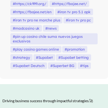
https://ck999.org/
https://fbajee.net/
https://fbajee.net/en
iron tv pro 5.1 apk
iron tv pro ne marche plus
iron tv pro pc
madcasino uk
news
pin up casino chile suma nuevos juegos
exclusivos
play casino games online
promotion
strategy
Supabet
Supabet betting
Supabet Deutsch
Superbet BG
tips
Driving business success through impactful strategies.🚀