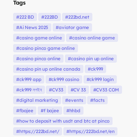
Tags
222 BD
222BD
222bd.net
Ai News 2025
aviator game
casino game online
casino online game
casino pinco game online
casino pinco online
casino pin up online
casino pin up online canada
ck999
ck999 app
ck999 casino
ck999 login
ck999 লগইন
CV33
CV 33
CV33 COM
digital marketing
events
facts
fbajee
f bajee
hhbd
how to deposit with usdt and btc at pinco
https://222bd.net/
https://222bd.net/en