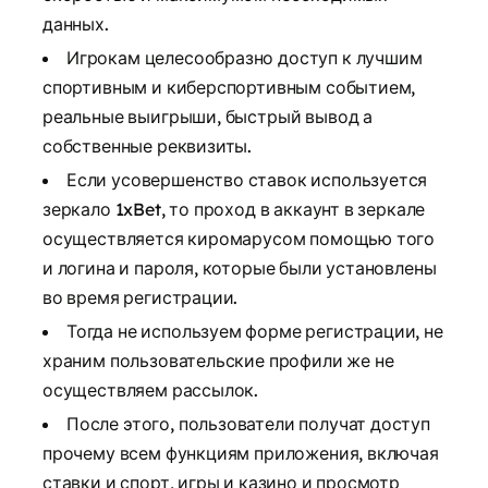
данных.
Игрокам целесообразно доступ к лучшим
спортивным и киберспортивным событием,
реальные выигрыши, быстрый вывод а
собственные реквизиты.
Если усовершенство ставок используется
зеркало 1xBet, то проход в аккаунт в зеркале
осуществляется киромарусом помощью того
и логина и пароля, которые были установлены
во время регистрации.
Тогда не используем форме регистрации, не
храним пользовательские профили же не
осуществляем рассылок.
После этого, пользователи получат доступ
прочему всем функциям приложения, включая
ставки и спорт, игры и казино и просмотр