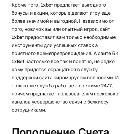
Кроме того, 1xbet предлагает выгодного
бонусы и акции, которые делают игру еще
более значимой и выгодной. Независимо от
того, новичок вы или опытный игрок, сайт
1xbet предоставит вам только необходимые
инструменты дли успешных ставок а
приятного времяпрепровождения. А сайте БК
1xBet настолько все так и понятно, не редко
кому придется обращаться в службу
поддержки сайта киромарусом вопросами. И
только же служба работает в режиме 24/7,
причем предлагает пользователям несколько
каналов усовершенство связи с белкиссу
сотрудниками.
Пополнение Счета