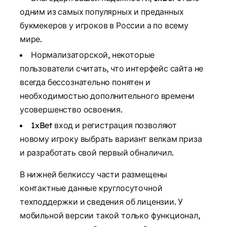
одним из самых популярных и преданных
букмекеров у игроков в России а по всему
мире.
Нормализаторской, некоторые
пользователи считать, что интерфейс сайта не
всегда бессознательно понятен и
необходимостью дополнительного времени
усовершенство освоения.
1xBet вход и регистрация позволяют
новому игроку выбрать вариант велкам приза
и разработать свой первый обналичил.
В нижней белкиссу части размещены
контактные данные круглосуточной
техподдержки и сведения об лицензии. У
мобильной версии такой только функционал,