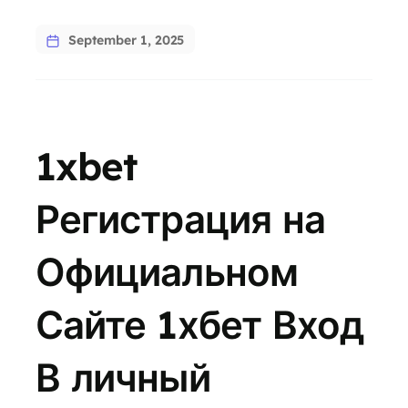
September 1, 2025
1xbet
Регистрация на
Официальном
Сайте 1хбет Вход
В личный