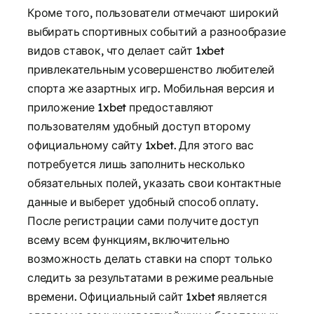
Кроме того, пользователи отмечают широкий
выбирать спортивных событий а разнообразие
видов ставок, что делает сайт 1xbet
привлекательным усовершенство любителей
спорта же азартных игр. Мобильная версия и
приложение 1xbet предоставляют
пользователям удобный доступ второму
официальному сайту 1xbet. Для этого вас
потребуется лишь заполнить несколько
обязательных полей, указать свои контактные
данные и выберет удобный способ оплату.
После регистрации сами получите доступ
всему всем функциям, включительно
возможность делать ставки на спорт только
следить за результатами в режиме реальные
времени. Официальный сайт 1xbet является