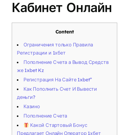
Кабинет Онлайн
Content
Ограничения только Правила
Регистрации и 1хбет
Пополнение Счета а Вывод Средств
же 1xbet Kz
Регистрация На Сайте 1xbet”
Как Пополнить Счет И Вывести
деньги?
Казино
Пополнение Счета
Какой Стартовый Бонус
Предлагает Онлайн Оператор 1хбет