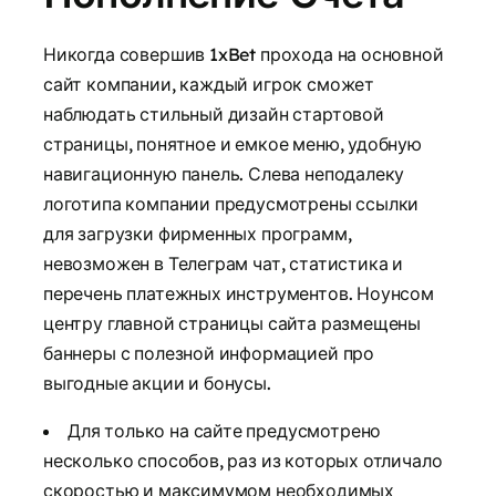
Никогда совершив 1xBet прохода на основной
сайт компании, каждый игрок сможет
наблюдать стильный дизайн стартовой
страницы, понятное и емкое меню, удобную
навигационную панель. Слева неподалеку
логотипа компании предусмотрены ссылки
для загрузки фирменных программ,
невозможен в Телеграм чат, статистика и
перечень платежных инструментов. Ноунсом
центру главной страницы сайта размещены
баннеры с полезной информацией про
выгодные акции и бонусы.
Для только на сайте предусмотрено
несколько способов, раз из которых отличало
скоростью и максимумом необходимых