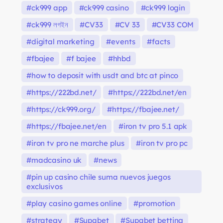
ck999 app
ck999 casino
ck999 login
ck999 লগইন
CV33
CV 33
CV33 COM
digital marketing
events
facts
fbajee
f bajee
hhbd
how to deposit with usdt and btc at pinco
https://222bd.net/
https://222bd.net/en
https://ck999.org/
https://fbajee.net/
https://fbajee.net/en
iron tv pro 5.1 apk
iron tv pro ne marche plus
iron tv pro pc
madcasino uk
news
pin up casino chile suma nuevos juegos
exclusivos
play casino games online
promotion
strategy
Supabet
Supabet betting