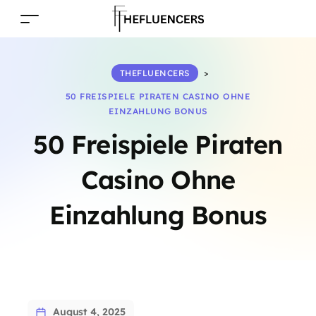
THEFLUENCERS
>
50 FREISPIELE PIRATEN CASINO OHNE
EINZAHLUNG BONUS
50 Freispiele Piraten
Casino Ohne
Einzahlung Bonus
August 4, 2025