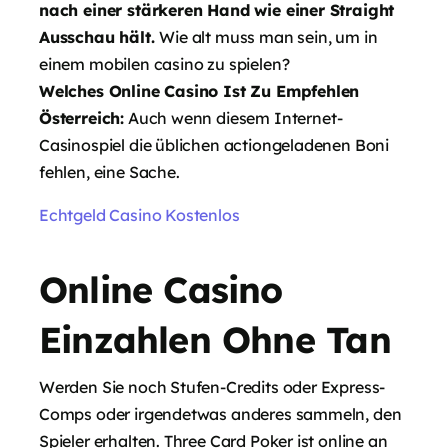
nach einer stärkeren Hand wie einer Straight
Ausschau hält.
Wie alt muss man sein, um in
einem mobilen casino zu spielen?
Welches Online Casino Ist Zu Empfehlen
Österreich:
Auch wenn diesem Internet-
Casinospiel die üblichen actiongeladenen Boni
fehlen, eine Sache.
Echtgeld Casino Kostenlos
Online Casino
Einzahlen Ohne Tan
Werden Sie noch Stufen-Credits oder Express-
Comps oder irgendetwas anderes sammeln, den
Spieler erhalten. Three Card Poker ist online an