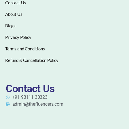
Contact Us
About Us
Blogs
Privacy Policy
Terms and Conditions
Refund & Cancellation Policy
Contact Us
+91 93111 30323
admin@thefluencers.com