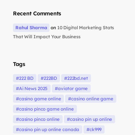
Recent Comments
Rahul Sharma
on
10 Digital Marketing Stats
That Will Impact Your Business
Tags
222 BD
222BD
222bd.net
Ai News 2025
aviator game
casino game online
casino online game
casino pinco game online
casino pinco online
casino pin up online
casino pin up online canada
ck999