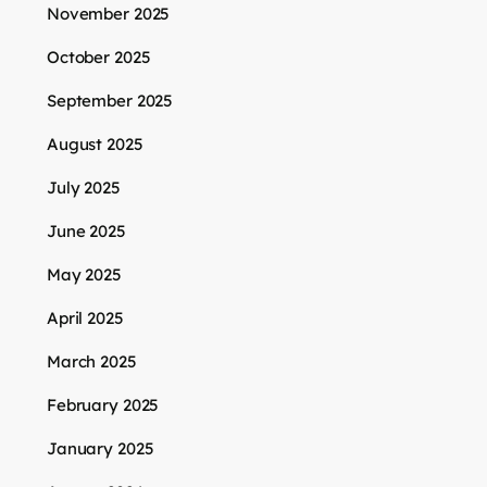
November 2025
October 2025
September 2025
August 2025
July 2025
June 2025
May 2025
April 2025
March 2025
February 2025
January 2025