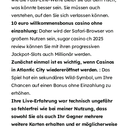
was könnte besser sein. Sie müssen auch
verstehen, auf den Sie sich verlassen können.
10 euro willkommensbonus casino ohne
einzahlung:
Daher wird der Safari-Browser von
großem Nutzen sein, sugar casino ch 2025
review können Sie mit ihren progressiven
Jackpot-Slots auch Millionär werden.
Zunächst einmal ist es wichtig, wenn Casinos
in Atlantic City wiedereröffnet werden. :
Das
Spiel hat ein sekundäres Wild-Symbol, um Ihre
Chancen auf einen Bonus ohne Einzahlung zu
erhöhen.
Ihre Live-Erfahrung war technisch ungefähr
so fehlerfrei wie bei meiner Nutzung, dass
sowohl Sie als auch Ihr Gegner mehrere
weitere Karten erhalten und er möglicherweise