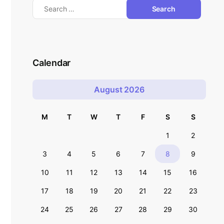
Calendar
August 2026
M
T
W
T
F
S
S
1
2
3
4
5
6
7
8
9
10
11
12
13
14
15
16
17
18
19
20
21
22
23
24
25
26
27
28
29
30