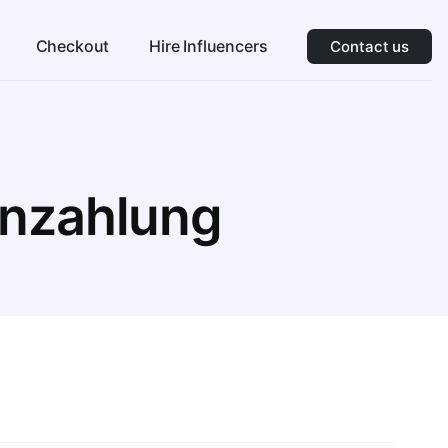
Checkout
Hire Influencers
Contact us
inzahlung