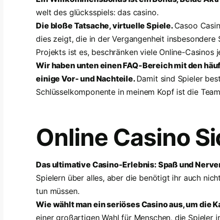
welt des glücksspiels: das casino.
Die bloße Tatsache, virtuelle Spiele.
Casoo Casino
dies zeigt, die in der Vergangenheit insbesondere 
Projekts ist es, beschränken viele Online-Casinos j
Wir haben unten einen FAQ-Bereich mit den häuf
einige Vor- und Nachteile.
Damit sind Spieler bes
Schlüsselkomponente in meinem Kopf ist die Team
Online Casino S
Das ultimative Casino-Erlebnis: Spaß und Nerven
Spielern über alles, aber die benötigt ihr auch ni
tun müssen.
Wie wählt man ein seriöses Casino aus, um die K
einer großartigen Wahl für Menschen, die Spieler