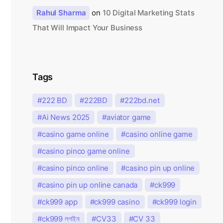
Rahul Sharma
on
10 Digital Marketing Stats
That Will Impact Your Business
Tags
222 BD
222BD
222bd.net
Ai News 2025
aviator game
casino game online
casino online game
casino pinco game online
casino pinco online
casino pin up online
casino pin up online canada
ck999
ck999 app
ck999 casino
ck999 login
ck999 লগইন
CV33
CV 33