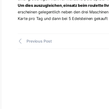
Um dies auszugleichen, einsatz beim roulette Ih
erscheinen gelegentlich neben den drei Maschinen 
Karte pro Tag und dann bei 5 Edelsteinen gekauft 
Previous Post