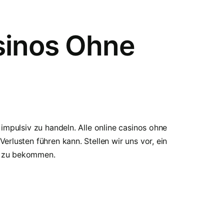
asinos Ohne
 impulsiv zu handeln. Alle online casinos ohne
erlusten führen kann. Stellen wir uns vor, ein
n zu bekommen.