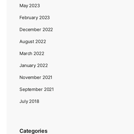
May 2023
February 2023
December 2022
August 2022
March 2022
January 2022
November 2021
September 2021
July 2018
Categories