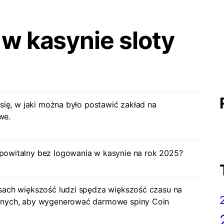
w kasynie sloty
 się, w jaki można było postawić zakład na
we.
powitalny bez logowania w kasynie na rok 2025?
sach większość ludzi spędza większość czasu na
lnych, aby wygenerować darmowe spiny Coin