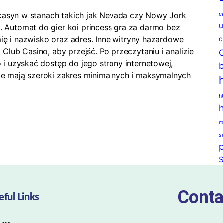
y kasyn w stanach takich jak Nevada czy Nowy Jork
c
u
 Automat do gier koi princess gra za darmo bez
imię i nazwisko oraz adres. Inne witryny hazardowe
c
Club Casino, aby przejść. Po przeczytaniu i analizie
 i uzyskać dostęp do jego strony internetowej,
b
e mają szeroki zakres minimalnych i maksymalnych
h
h
m
s
S
Conta
eful Links