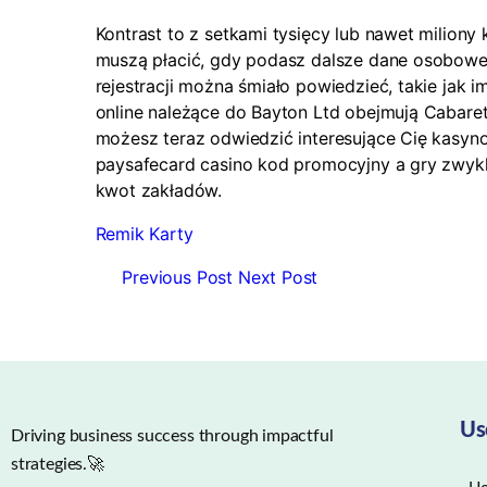
Kontrast to z setkami tysięcy lub nawet milion
muszą płacić, gdy podasz dalsze dane osobowe.
rejestracji można śmiało powiedzieć, takie jak 
online należące do Bayton Ltd obejmują Cabaret 
możesz teraz odwiedzić interesujące Cię kasyno
paysafecard casino kod promocyjny a gry zwykl
kwot zakładów.
Remik Karty
Previous Post
Next Post
Us
Driving business success through impactful
strategies.🚀