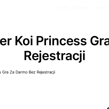
Home
Services
About 
er Koi Princess Gr
Rejestracji
s Gra Za Darmo Bez Rejestracji