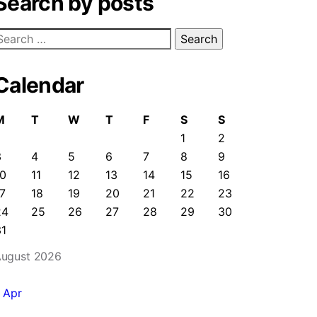
Search by posts
Calendar
M
T
W
T
F
S
S
1
2
3
4
5
6
7
8
9
10
11
12
13
14
15
16
7
18
19
20
21
22
23
24
25
26
27
28
29
30
31
ugust 2026
 Apr