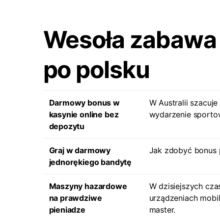
Wesoła zabawa 
po polsku
Darmowy bonus w
W Australii szacuje
kasynie online bez
wydarzenie sporto
depozytu
Graj w darmowy
Jak zdobyć bonus 
jednorękiego bandytę
Maszyny hazardowe
W dzisiejszych cza
na prawdziwe
urządzeniach mobi
pieniadze
master.