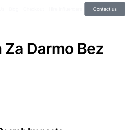
Us
Blog
Checkout
Hire Influencers
Contact us
a Za Darmo Bez