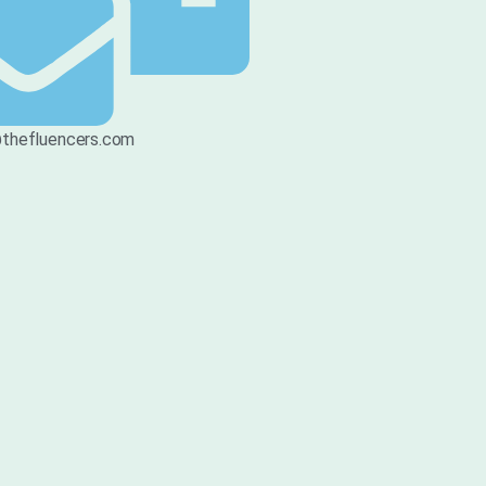
thefluencers.com