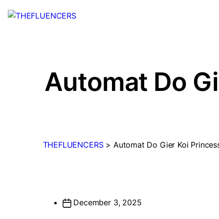
Automat Do Gi
THEFLUENCERS
>
Automat Do Gier Koi Princes
December 3, 2025