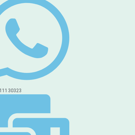
111 30323