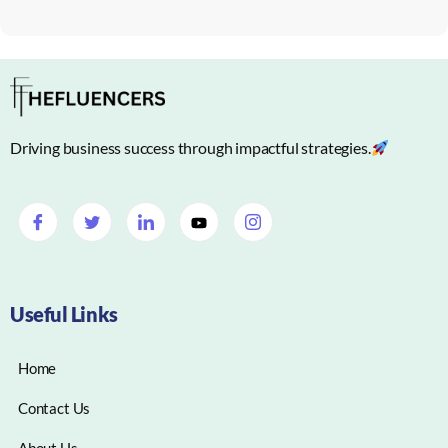
Driving business success through impactful strategies.
Useful Links
Home
Contact Us