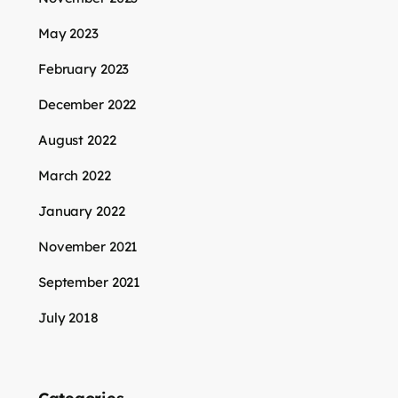
May 2023
February 2023
December 2022
August 2022
March 2022
January 2022
November 2021
September 2021
July 2018