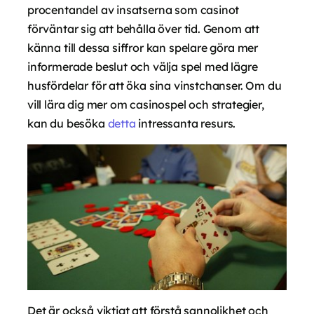
procentandel av insatserna som casinot
förväntar sig att behålla över tid. Genom att
känna till dessa siffror kan spelare göra mer
informerade beslut och välja spel med lägre
husfördelar för att öka sina vinstchanser. Om du
vill lära dig mer om casinospel och strategier,
kan du besöka
detta
intressanta resurs.
Det är också viktigt att förstå sannolikhet och