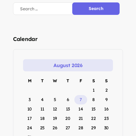
Calendar
August 2026
M
T
W
T
F
S
S
1
2
3
4
5
6
7
8
9
10
11
12
13
14
15
16
17
18
19
20
21
22
23
24
25
26
27
28
29
30