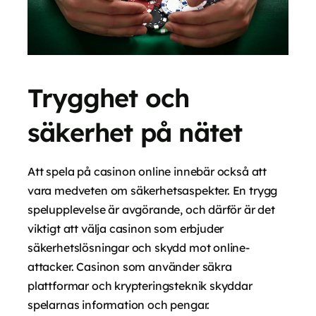
Trygghet och
säkerhet på nätet
Att spela på casinon online innebär också att
vara medveten om säkerhetsaspekter. En trygg
spelupplevelse är avgörande, och därför är det
viktigt att välja casinon som erbjuder
säkerhetslösningar och skydd mot online-
attacker. Casinon som använder säkra
plattformar och krypteringsteknik skyddar
spelarnas information och pengar.