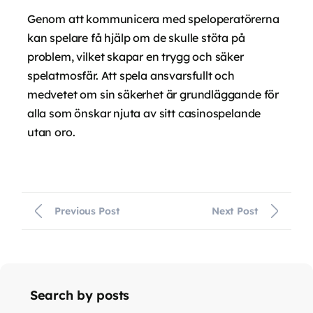
Genom att kommunicera med speloperatörerna
kan spelare få hjälp om de skulle stöta på
problem, vilket skapar en trygg och säker
spelatmosfär. Att spela ansvarsfullt och
medvetet om sin säkerhet är grundläggande för
alla som önskar njuta av sitt casinospelande
utan oro.
Previous Post
Next Post
Search by posts