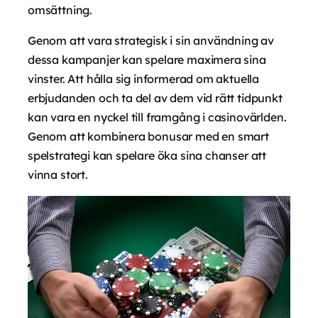
omsättning.
Genom att vara strategisk i sin användning av
dessa kampanjer kan spelare maximera sina
vinster. Att hålla sig informerad om aktuella
erbjudanden och ta del av dem vid rätt tidpunkt
kan vara en nyckel till framgång i casinovärlden.
Genom att kombinera bonusar med en smart
spelstrategi kan spelare öka sina chanser att
vinna stort.