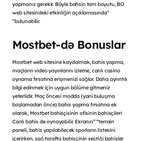
yapmanız gerekir. Böyle bahsin tam boyutu, BO
web sitesindeki etkinliğin açıklamasında”
“bulunabilir.
Mostbet-də Bonuslar
Mostbet web sitesine kaydolmak, bahis yapma,
maçların video yayınlarını izleme, canlı casino
oynama fırsatına erişmenizi sağlar. Daha ayrıntılı
bilgi edinmek için uygun bölüme gitmeniz
yeterlidir. Maç öncesi modda (yani buluşma
başlamadan önce) bahis yapma fırsatına ek
olarak, Mostbet bahisçisinin ofisinin bahisçileri
Canlı bahis de oynayabilir. Ekranın” “terrain
paneli, bahis yapılabilecek sporların listesini
içerirken, sağ tarafta bahisçinin seçtiği bahisler