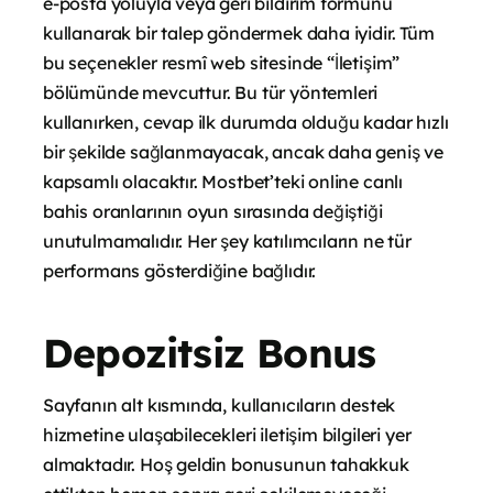
e-posta yoluyla veya geri bildirim formunu
kullanarak bir talep göndermek daha iyidir. Tüm
bu seçenekler resmî web sitesinde “İletişim”
bölümünde mevcuttur. Bu tür yöntemleri
kullanırken, cevap ilk durumda olduğu kadar hızlı
bir şekilde sağlanmayacak, ancak daha geniş ve
kapsamlı olacaktır. Mostbet’teki online canlı
bahis oranlarının oyun sırasında değiştiği
unutulmamalıdır. Her şey katılımcıların ne tür
performans gösterdiğine bağlıdır.
Depozitsiz Bonus
Sayfanın alt kısmında, kullanıcıların destek
hizmetine ulaşabilecekleri iletişim bilgileri yer
almaktadır. Hoş geldin bonusunun tahakkuk