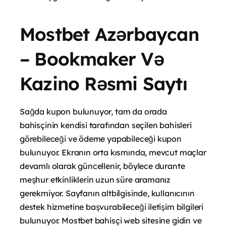
Mostbet Azərbaycan
– Bookmaker Və
Kazino Rəsmi Saytı
Sağda kupon bulunuyor, tam da orada
bahisçinin kendisi tarafından seçilen bahisleri
görebileceği ve ödeme yapabileceği kupon
bulunuyor. Ekranın orta kısmında, mevcut maçlar
devamlı olarak güncellenir, böylece durante
meşhur etkinliklerin uzun süre aramanız
gerekmiyor. Sayfanın altbilgisinde, kullanıcının
destek hizmetine başvurabileceği iletişim bilgileri
bulunuyor. Mostbet bahisçi web sitesine gidin ve