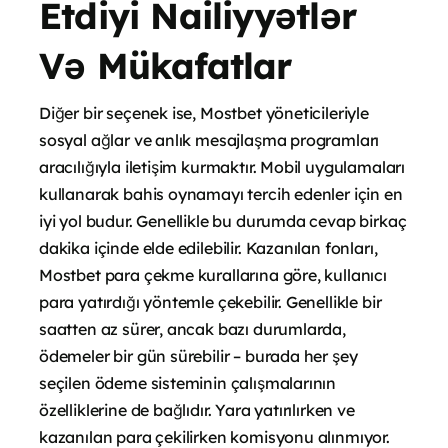
Etdiyi Nailiyyətlər
Və Mükafatlar
Diğer bir seçenek ise, Mostbet yöneticileriyle
sosyal ağlar ve anlık mesajlaşma programları
aracılığıyla iletişim kurmaktır. Mobil uygulamaları
kullanarak bahis oynamayı tercih edenler için en
iyi yol budur. Genellikle bu durumda cevap birkaç
dakika içinde elde edilebilir. Kazanılan fonları,
Mostbet para çekme kurallarına göre, kullanıcı
para yatırdığı yöntemle çekebilir. Genellikle bir
saatten az sürer, ancak bazı durumlarda,
ödemeler bir gün sürebilir – burada her şey
seçilen ödeme sisteminin çalışmalarının
özelliklerine de bağlıdır. Yara yatırılırken ve
kazanılan para çekilirken komisyonu alınmıyor.