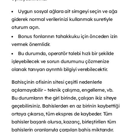
Uygun sosyal ağlara ait simgeyi seçin ve ağa
giderek normal verilerinizi kullanmak suretiyle
oturum açın.
Bonus fonlarının tahakkuku için önceden izin
vermek önemlidir.
Bu durumda, operatör talebi hızlı bir şekilde
işleyebilecek ve sorun durumunu çözmenize
olanak tanıyan ayrıntılı bilgiyi verebilecektir.
Bahisçinin ofisinin sitesi çeşitli nedenlerle
açılamayabilir – teknik çalışma, engelleme, vb.
Bu durumların the girl birinde, çalışan ikiz siteye
geçebilirsiniz. Bahislerden en az birinin kaybettiği
ortaya çıkarsa, tüm ekspres de kaybeder. Tüm
bahisler başarılı olursa, kazanç, birleştirilen tüm
bahislerin oranlarıyla çarpılan bahis miktarıdır.