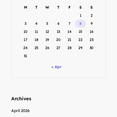
M
T
W
T
F
S
S
1
2
3
4
5
6
7
8
9
10
11
12
13
14
15
16
17
18
19
20
21
22
23
24
25
26
27
28
29
30
31
« Apr
Archives
April 2026