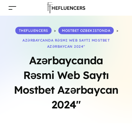
THEFLUENCERS
>
MOSTBET OZBEKISTONDA
>
AZƏRBAYCANDA RƏSMI WEB SAYTI MOSTBET
AZƏRBAYCAN 2024″
Azərbaycanda
Rəsmi Web Saytı
Mostbet Azərbaycan
2024″