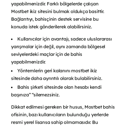
yapabilmenizdir. Farklı bölgelerde çalışan
Mostbet ikiz sitesini bulmak oldukça basittir.
Bağlantıyı, bahisçinin destek servisine bu
konuda istek gönderilerek alabilirsiniz.
Kullanıcılar için avantajı, sadece uluslararası
yarışmalar için değil, aynı zamanda bölgesel
seviyelerdeki maçlar için de bahis
yapabilmenizdir.
Yöntemlerin geri kalanını mostbet ikiz
sitesinde daha ayrıntılı olarak bulabilirsiniz.
Bahis şirketi sitesinde olan hesabı kendi
başınıza” “silemezsiniz.
Dikkat edilmesi gereken bir husus, Mostbet bahis
ofisinin, bazı kullanıcıların bulunduğu yerlerde
resmi yerel lisansa sahip olmamasıdır. Bu