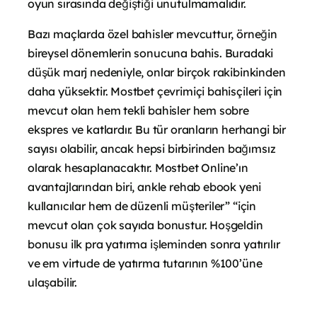
oyun sırasında değiştiği unutulmamalıdır.
Bazı maçlarda özel bahisler mevcuttur, örneğin
bireysel dönemlerin sonucuna bahis. Buradaki
düşük marj nedeniyle, onlar birçok rakibinkinden
daha yüksektir. Mostbet çevrimiçi bahisçileri için
mevcut olan hem tekli bahisler hem sobre
ekspres ve katlardır. Bu tür oranların herhangi bir
sayısı olabilir, ancak hepsi birbirinden bağımsız
olarak hesaplanacaktır. Mostbet Online’ın
avantajlarından biri, ankle rehab ebook yeni
kullanıcılar hem de düzenli müşteriler” “için
mevcut olan çok sayıda bonustur. Hoşgeldin
bonusu ilk pra yatırma işleminden sonra yatırılır
ve em virtude de yatırma tutarının %100’üne
ulaşabilir.