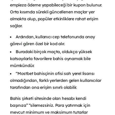
empieza ödeme yapabileceği bir kupon bulunur.
Orta kısımda sürekli güncellenen maçlar yer
almakta olup, popüler etkinliklere rahat erişim
sağlar.
Ardından, kullanıcı cep telefonunda onay
görevi gören özel bir kod alır.
Buradaki birçok maçta, oldukça yüksek
katsayılarla favorilere bahis oynamak bile
mümkündür.
“Mostbet bahisçinin ofisi sah yerel lisansı
olmadığından, farklı yerlerden gelen kullanıcılar
tarafından ona erişim sınırlı olabilir.
Bahis şirketi sitesinde olan hesabı kendi
başınıza” “silemezsiniz. Para yatırmak için
mevcut minimum ve maksimum tutarlar