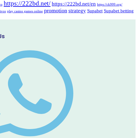
https://222bd.net/
https://222bd.net/en
co
https://ck999.org/
promotion
strategy
Supabet
Supabet betting
ivos
play casino games online
Us