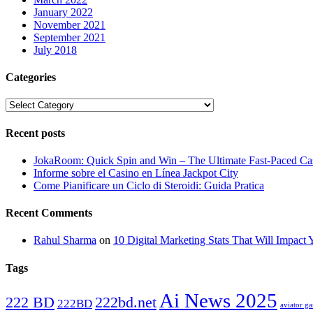
January 2022
November 2021
September 2021
July 2018
Categories
Recent posts
JokaRoom: Quick Spin and Win – The Ultimate Fast‑Paced Ca
Informe sobre el Casino en Línea Jackpot City
Come Pianificare un Ciclo di Steroidi: Guida Pratica
Recent Comments
Rahul Sharma
on
10 Digital Marketing Stats That Will Impact 
Tags
Ai News 2025
222bd.net
222 BD
222BD
aviator g