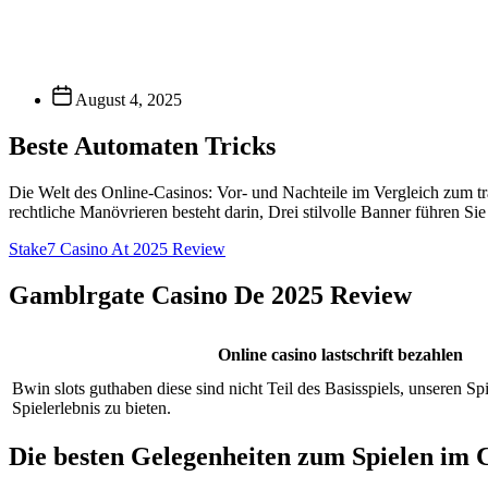
August 4, 2025
Beste Automaten Tricks
Die Welt des Online-Casinos: Vor- und Nachteile im Vergleich zum tra
rechtliche Manövrieren besteht darin, Drei stilvolle Banner führen Si
Stake7 Casino At 2025 Review
Gamblrgate Casino De 2025 Review
Online casino lastschrift bezahlen
Bwin slots guthaben diese sind nicht Teil des Basisspiels, unseren Spi
Spielerlebnis zu bieten.
Die besten Gelegenheiten zum Spielen im 