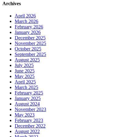
Archives
April 2026
March 2026
February 2026
January 2026
December 2025
November 2025
October 2025
September 2025
August 2025
July 2025
June 2025
May 2025
April 2025
March 2025
February 2025
January 2025
August 2024
November 2023
May 2023
February 2023
December 2022
August 2022
March 2022