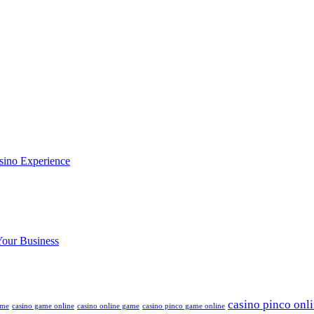
sino Experience
Your Business
casino pinco onl
ame
casino game online
casino online game
casino pinco game online