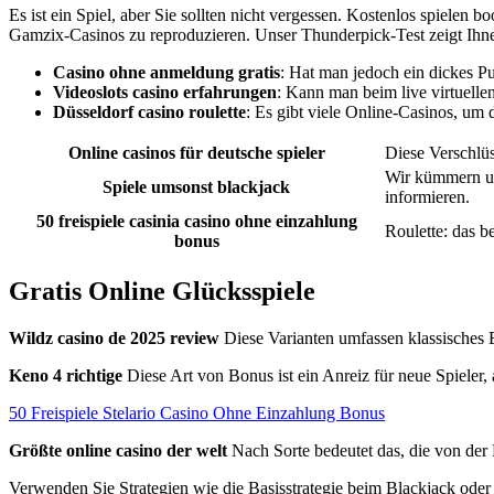
Es ist ein Spiel, aber Sie sollten nicht vergessen. Kostenlos spielen
Gamzix-Casinos zu reproduzieren. Unser Thunderpick-Test zeigt Ihne
Casino ohne anmeldung gratis
: Hat man jedoch ein dickes Pu
Videoslots casino erfahrungen
: Kann man beim live virtuelle
Düsseldorf casino roulette
: Es gibt viele Online-Casinos, um 
Online casinos für deutsche spieler
Diese Verschlüs
Wir kümmern un
Spiele umsonst blackjack
informieren.
50 freispiele casinia casino ohne einzahlung
Roulette: das b
bonus
Gratis Online Glücksspiele
Wildz casino de 2025 review
Diese Varianten umfassen klassisches 
Keno 4 richtige
Diese Art von Bonus ist ein Anreiz für neue Spieler,
50 Freispiele Stelario Casino Ohne Einzahlung Bonus
Größte online casino der welt
Nach Sorte bedeutet das, die von de
Verwenden Sie Strategien wie die Basisstrategie beim Blackjack oder d