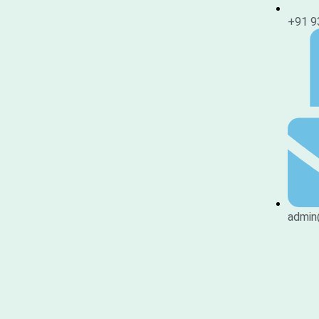
+91 9
admin