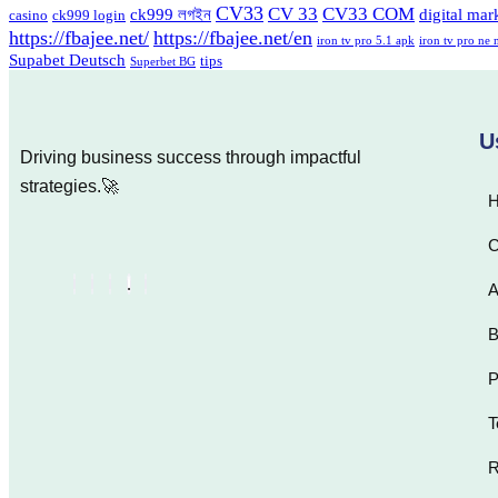
CV33
CV 33
CV33 COM
ck999 লগইন
digital mar
casino
ck999 login
https://fbajee.net/
https://fbajee.net/en
iron tv pro 5.1 apk
iron tv pro ne 
Supabet Deutsch
tips
Superbet BG
U
Driving business success through impactful
strategies.🚀
C
A
B
P
T
R