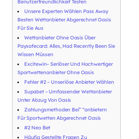
Benutzerfreundlichkeit Testen
Unsere Experten Wählen Pass Away
Besten Wettanbieter Abgerechnet Oasis
Für Sie Aus
Wettanbieter Ohne Oasis Über
Paysafecard: Alles, Had Recently Been Sie
Wissen Müssen
Excitewin– Seriöser Und Hochwertiger
Sportwettenanbieter Ohne Oasis
Fehler #2 – Unseriöse Anbieter Wählen
Supabet – Umfassender Wettanbieter
Unter Abzug Von Oasis
Zahlungsmethoden Bei” “anbietern
Für Sportwetten Abgerechnet Oasis
#2 Neo Bet
Häufig Gestellte Fragen Zu