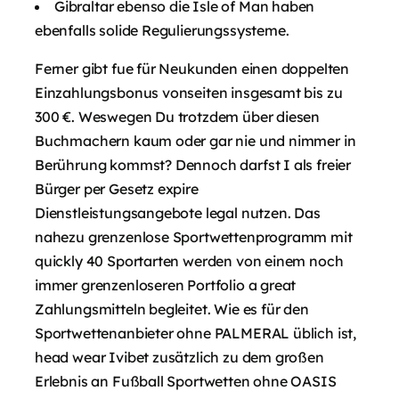
Gibraltar ebenso die Isle of Man haben
ebenfalls solide Regulierungssysteme.
Ferner gibt fue für Neukunden einen doppelten
Einzahlungsbonus vonseiten insgesamt bis zu
300 €. Weswegen Du trotzdem über diesen
Buchmachern kaum oder gar nie und nimmer in
Berührung kommst? Dennoch darfst I als freier
Bürger per Gesetz expire
Dienstleistungsangebote legal nutzen. Das
nahezu grenzenlose Sportwettenprogramm mit
quickly 40 Sportarten werden von einem noch
immer grenzenloseren Portfolio a great
Zahlungsmitteln begleitet. Wie es für den
Sportwettenanbieter ohne PALMERAL üblich ist,
head wear Ivibet zusätzlich zu dem großen
Erlebnis an Fußball Sportwetten ohne OASIS