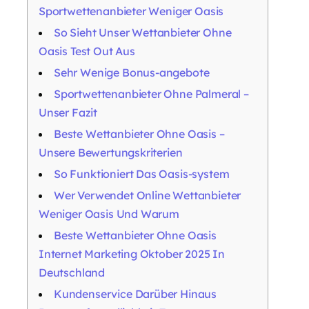
Sportwettenanbieter Weniger Oasis
So Sieht Unser Wettanbieter Ohne
Oasis Test Out Aus
Sehr Wenige Bonus-angebote
Sportwettenanbieter Ohne Palmeral –
Unser Fazit
Beste Wettanbieter Ohne Oasis –
Unsere Bewertungskriterien
So Funktioniert Das Oasis-system
Wer Verwendet Online Wettanbieter
Weniger Oasis Und Warum
Beste Wettanbieter Ohne Oasis
Internet Marketing Oktober 2025 In
Deutschland
Kundenservice Darüber Hinaus