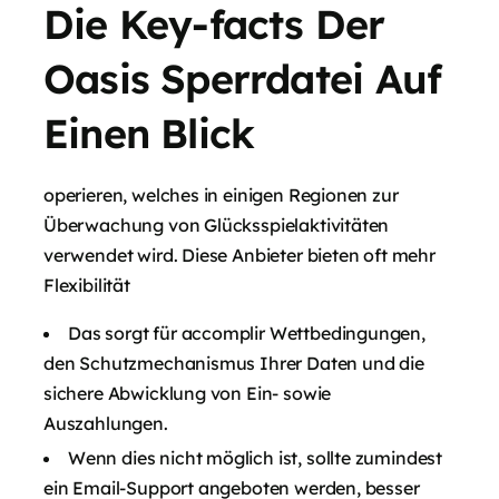
Die Key-facts Der
Oasis Sperrdatei Auf
Einen Blick
operieren, welches in einigen Regionen zur
Überwachung von Glücksspielaktivitäten
verwendet wird. Diese Anbieter bieten oft mehr
Flexibilität
Das sorgt für accomplir Wettbedingungen,
den Schutzmechanismus Ihrer Daten und die
sichere Abwicklung von Ein- sowie
Auszahlungen.
Wenn dies nicht möglich ist, sollte zumindest
ein Email-Support angeboten werden, besser