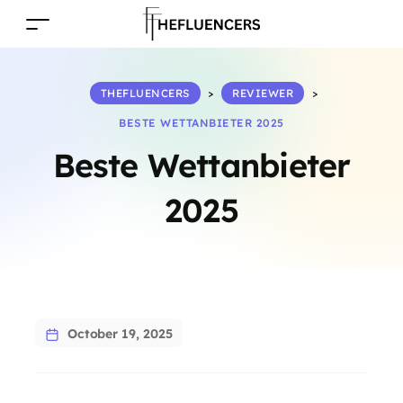
THEFLUENCERS
>
REVIEWER
>
BESTE WETTANBIETER 2025
Beste Wettanbieter
2025
October 19, 2025