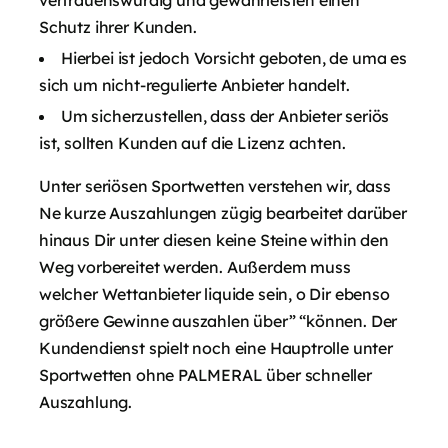
vertrauenswürdig und gewährleisten einen
Schutz ihrer Kunden.
Hierbei ist jedoch Vorsicht geboten, de uma es
sich um nicht-regulierte Anbieter handelt.
Um sicherzustellen, dass der Anbieter seriös
ist, sollten Kunden auf die Lizenz achten.
Unter seriösen Sportwetten verstehen wir, dass
Ne kurze Auszahlungen zügig bearbeitet darüber
hinaus Dir unter diesen keine Steine within den
Weg vorbereitet werden. Außerdem muss
welcher Wettanbieter liquide sein, o Dir ebenso
größere Gewinne auszahlen über” “können. Der
Kundendienst spielt noch eine Hauptrolle unter
Sportwetten ohne PALMERAL über schneller
Auszahlung.