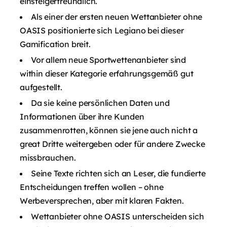
einsteigerfreundlich.
Als einer der ersten neuen Wettanbieter ohne
OASIS positionierte sich Legiano bei dieser
Gamification breit.
Vor allem neue Sportwettenanbieter sind
within dieser Kategorie erfahrungsgemäß gut
aufgestellt.
Da sie keine persönlichen Daten und
Informationen über ihre Kunden
zusammenrotten, können sie jene auch nicht a
great Dritte weitergeben oder für andere Zwecke
missbrauchen.
Seine Texte richten sich an Leser, die fundierte
Entscheidungen treffen wollen – ohne
Werbeversprechen, aber mit klaren Fakten.
Wettanbieter ohne OASIS unterscheiden sich