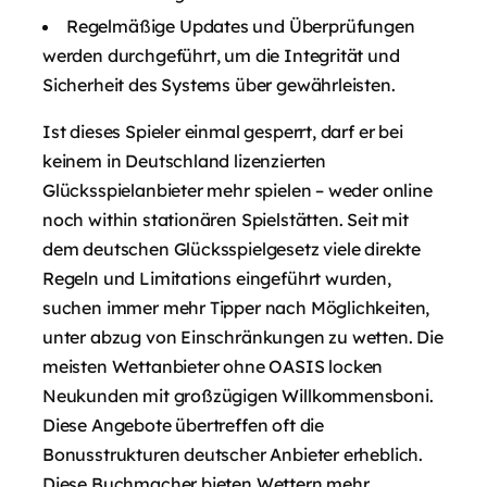
Regelmäßige Updates und Überprüfungen
werden durchgeführt, um die Integrität und
Sicherheit des Systems über gewährleisten.
Ist dieses Spieler einmal gesperrt, darf er bei
keinem in Deutschland lizenzierten
Glücksspielanbieter mehr spielen – weder online
noch within stationären Spielstätten. Seit mit
dem deutschen Glücksspielgesetz viele direkte
Regeln und Limitations eingeführt wurden,
suchen immer mehr Tipper nach Möglichkeiten,
unter abzug von Einschränkungen zu wetten. Die
meisten Wettanbieter ohne OASIS locken
Neukunden mit großzügigen Willkommensboni.
Diese Angebote übertreffen oft die
Bonusstrukturen deutscher Anbieter erheblich.
Diese Buchmacher bieten Wettern mehr