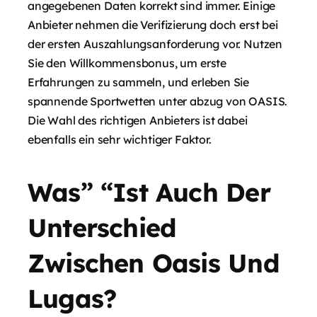
angegebenen Daten korrekt sind immer. Einige
Anbieter nehmen die Verifizierung doch erst bei
der ersten Auszahlungsanforderung vor. Nutzen
Sie den Willkommensbonus, um erste
Erfahrungen zu sammeln, und erleben Sie
spannende Sportwetten unter abzug von OASIS.
Die Wahl des richtigen Anbieters ist dabei
ebenfalls ein sehr wichtiger Faktor.
Was” “Ist Auch Der
Unterschied
Zwischen Oasis Und
Lugas?