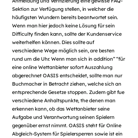
Anmeldung und Verifizierung eine gewisse FAQ-
Sektion zur Verfügung stellen, in welcher die
häufigsten Wundern bereits beantwortet sein.
Wenn man hier jedoch keine Lösung für sein
Difficulty finden kann, sollte der Kundenservice
weiterhelfen können. Dies sollte auf
verschiedene Wege möglich sein, are besten
rund um die Uhr. Wenn man sich in addition” “für
eine online Wettanbieter sofort Auszahlung
abgerechnet OASIS entscheidet, sollte man nur
Buchmacher in Betracht ziehen, welche sich an
entsprechende Gesetze stoppen. Zudem gibt fue
verschiedene Anhaltspunkte, the denen man
erkennen kann, ob das Wettanbieter seine
Aufgabe und Verantwortung seinen Spielern
gegenüber ernst nimmt. OASIS steht für Online
Abgleich-System für Spielersperren sowie ist ein