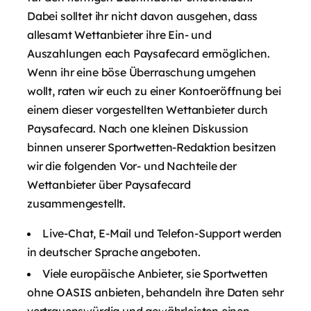
Dabei solltet ihr nicht davon ausgehen, dass
allesamt Wettanbieter ihre Ein- und
Auszahlungen each Paysafecard ermöglichen.
Wenn ihr eine böse Überraschung umgehen
wollt, raten wir euch zu einer Kontoeröffnung bei
einem dieser vorgestellten Wettanbieter durch
Paysafecard. Nach one kleinen Diskussion
binnen unserer Sportwetten-Redaktion besitzen
wir die folgenden Vor- und Nachteile der
Wettanbieter über Paysafecard
zusammengestellt.
Live-Chat, E-Mail und Telefon-Support werden
in deutscher Sprache angeboten.
Viele europäische Anbieter, sie Sportwetten
ohne OASIS anbieten, behandeln ihre Daten sehr