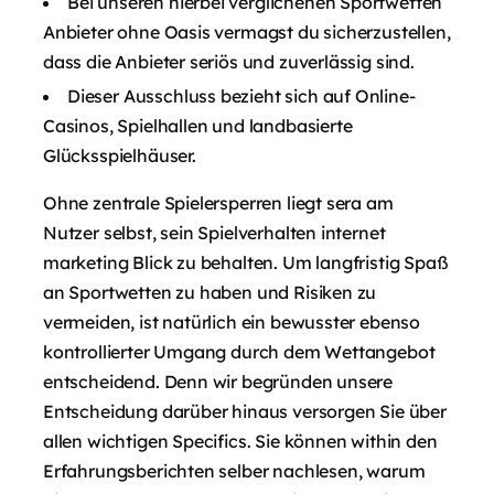
Bei unseren hierbei verglichenen Sportwetten
Anbieter ohne Oasis vermagst du sicherzustellen,
dass die Anbieter seriös und zuverlässig sind.
Dieser Ausschluss bezieht sich auf Online-
Casinos, Spielhallen und landbasierte
Glücksspielhäuser.
Ohne zentrale Spielersperren liegt sera am
Nutzer selbst, sein Spielverhalten internet
marketing Blick zu behalten. Um langfristig Spaß
an Sportwetten zu haben und Risiken zu
vermeiden, ist natürlich ein bewusster ebenso
kontrollierter Umgang durch dem Wettangebot
entscheidend. Denn wir begründen unsere
Entscheidung darüber hinaus versorgen Sie über
allen wichtigen Specifics. Sie können within den
Erfahrungsberichten selber nachlesen, warum