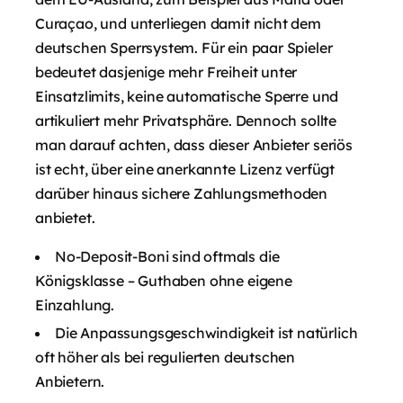
Curaçao, und unterliegen damit nicht dem
deutschen Sperrsystem. Für ein paar Spieler
bedeutet dasjenige mehr Freiheit unter
Einsatzlimits, keine automatische Sperre und
artikuliert mehr Privatsphäre. Dennoch sollte
man darauf achten, dass dieser Anbieter seriös
ist echt, über eine anerkannte Lizenz verfügt
darüber hinaus sichere Zahlungsmethoden
anbietet.
No-Deposit-Boni sind oftmals die
Königsklasse – Guthaben ohne eigene
Einzahlung.
Die Anpassungsgeschwindigkeit ist natürlich
oft höher als bei regulierten deutschen
Anbietern.