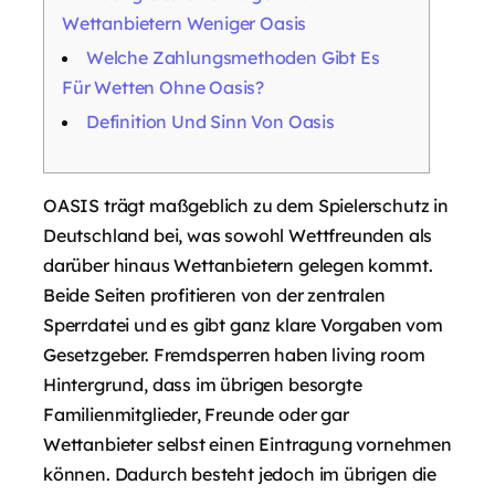
Wettanbietern Weniger Oasis
Welche Zahlungsmethoden Gibt Es
Für Wetten Ohne Oasis?
Definition Und Sinn Von Oasis
OASIS trägt maßgeblich zu dem Spielerschutz in
Deutschland bei, was sowohl Wettfreunden als
darüber hinaus Wettanbietern gelegen kommt.
Beide Seiten profitieren von der zentralen
Sperrdatei und es gibt ganz klare Vorgaben vom
Gesetzgeber. Fremdsperren haben living room
Hintergrund, dass im übrigen besorgte
Familienmitglieder, Freunde oder gar
Wettanbieter selbst einen Eintragung vornehmen
können. Dadurch besteht jedoch im übrigen die