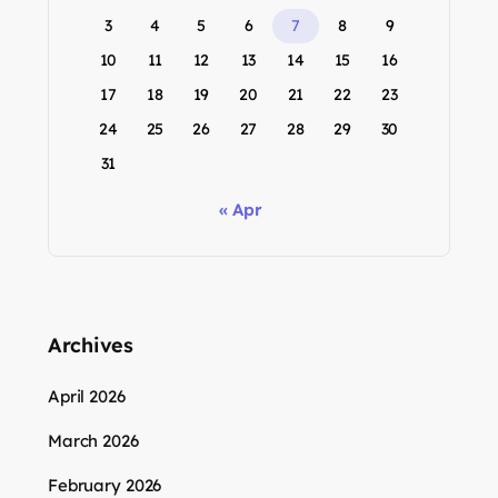
3
4
5
6
7
8
9
10
11
12
13
14
15
16
17
18
19
20
21
22
23
24
25
26
27
28
29
30
31
« Apr
Archives
April 2026
March 2026
February 2026