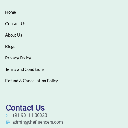
Home
Contact Us
About Us
Blogs
Privacy Policy
Terms and Conditions
Refund & Cancellation Policy
Contact Us
+91 93111 30323
admin@thefluencers.com