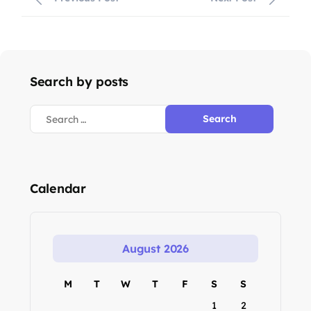
Search by posts
Calendar
August 2026
M
T
W
T
F
S
S
1
2