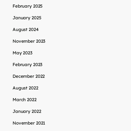
February 2025
January 2025
August 2024
November 2023
May 2023
February 2023
December 2022
August 2022
March 2022
January 2022
November 2021