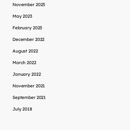
November 2023
May 2023
February 2023
December 2022
August 2022
March 2022
January 2022
November 2021
September 2021
July 2018