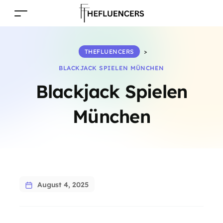
THEFLUENCERS
>
BLACKJACK SPIELEN MÜNCHEN
Blackjack Spielen
München
August 4, 2025