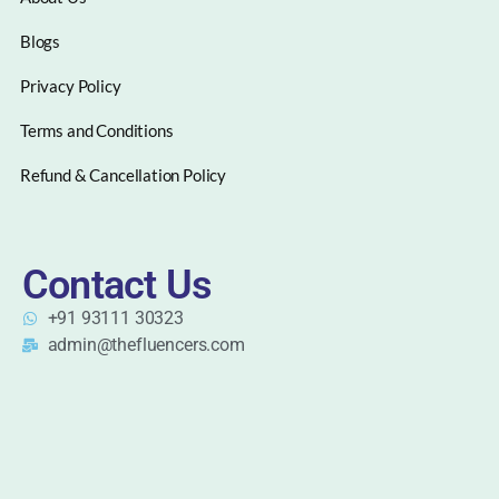
Blogs
Privacy Policy
Terms and Conditions
Refund & Cancellation Policy
Contact Us
+91 93111 30323
admin@thefluencers.com