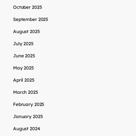
October 2025
September 2025
August 2025
July 2025
June 2025
May 2025
April 2025
March 2025
February 2025
January 2025
August 2024