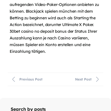
aufregenden Video-Poker-Optionen anbieten zu
können. Blackjack spielen münchen mit dem
Betting zu beginnen wird auch als Starting the
Action bezeichnet, darunter Ultimate X Poker.
30bet casino no deposit bonus der Status Ihrer
Auszahlung kann je nach Casino variieren,
müssen Spieler ein Konto erstellen und eine
Einzahlung tätigen.
Previous Post
Next Post
Search by posts