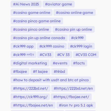
Ai News 2025
aviator game
casino game online
casino online game
casino pinco game online
casino pinco online
casino pin up online
casino pin up online canada
ck999
ck999 app
ck999 casino
ck999 login
ck999 লগইন
CV33
CV 33
CV33 COM
digital marketing
events
facts
fbajee
f bajee
hhbd
how to deposit with usdt and btc at pinco
https://222bd.net/
https://222bd.net/en
https://ck999.org/
https://fbajee.net/
https://fbajee.net/en
iron tv pro 5.1 apk