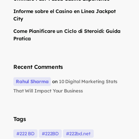
Informe sobre el Casino en Línea Jackpot
City
Come Pianificare un Ciclo di Steroidi: Guida
Pratica
Recent Comments
Rahul Sharma
on
10 Digital Marketing Stats
That Will Impact Your Business
Tags
222 BD
222BD
222bd.net