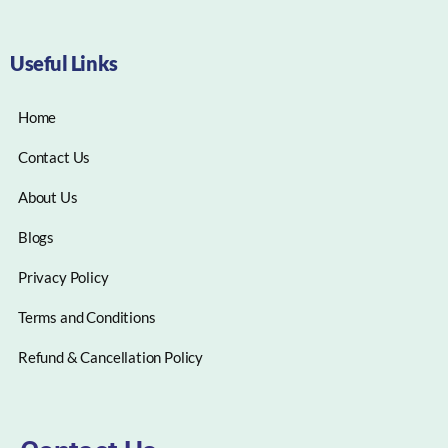
Useful Links
Home
Contact Us
About Us
Blogs
Privacy Policy
Terms and Conditions
Refund & Cancellation Policy