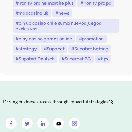
iron tv pro ne marche plus
iron tv pro pc
madcasino uk
news
pin up casino chile suma nuevos juegos
exclusivos
play casino games online
promotion
strategy
Supabet
Supabet betting
Supabet Deutsch
Superbet BG
tips
Driving business success through impactful strategies.🚀