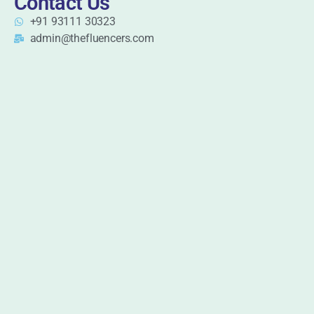
Contact Us
+91 93111 30323
admin@thefluencers.com