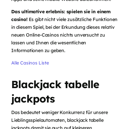
Das ultimative erlebnis: spielen sie in einem
casino!
Es gibt nicht viele zusätzliche Funktionen
in diesem Spiel, bei der Erkundung dieses relativ
neuen Online-Casinos nichts unversucht zu
lassen und Ihnen die wesentlichen
Informationen zu geben.
Alle Casinos Liste
Blackjack tabelle
jackpots
Das bedeutet weniger Konkurrenz für unsere
Lieblingsspielautomaten, blackjack tabelle
jackpots damit sie auch auf kleineren