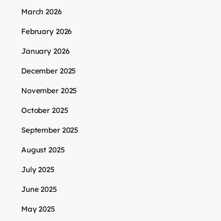
March 2026
February 2026
January 2026
December 2025
November 2025
October 2025
September 2025
August 2025
July 2025
June 2025
May 2025