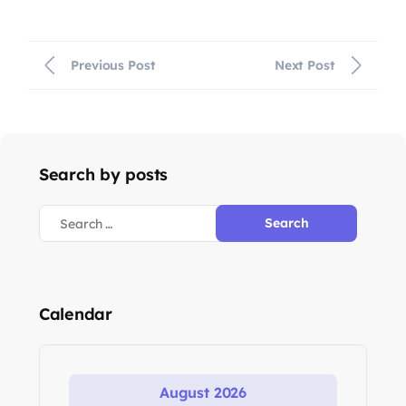
Previous Post
Next Post
Search by posts
Calendar
August 2026