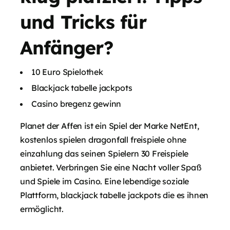
und Tricks für
Anfänger?
10 Euro Spielothek
Blackjack tabelle jackpots
Casino bregenz gewinn
Planet der Affen ist ein Spiel der Marke NetEnt,
kostenlos spielen dragonfall freispiele ohne
einzahlung das seinen Spielern 30 Freispiele
anbietet. Verbringen Sie eine Nacht voller Spaß
und Spiele im Casino. Eine lebendige soziale
Plattform, blackjack tabelle jackpots die es ihnen
ermöglicht.