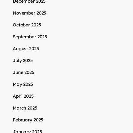
December 2025
November 2025
October 2025
September 2025
August 2025
July 2025
June 2025
May 2025
April 2025
March 2025
February 2025
January 2025