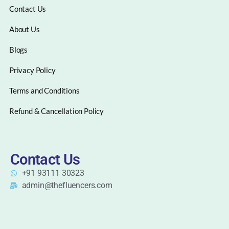
Contact Us
About Us
Blogs
Privacy Policy
Terms and Conditions
Refund & Cancellation Policy
Contact Us
+91 93111 30323
admin@thefluencers.com