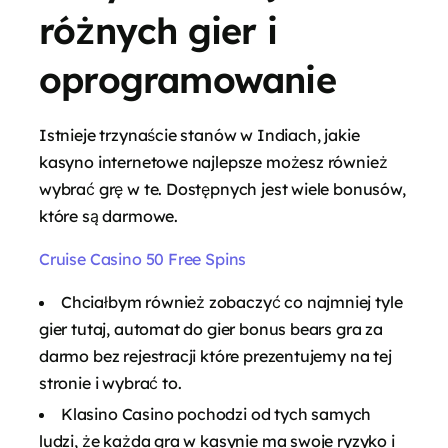
różnych gier i
oprogramowanie
Istnieje trzynaście stanów w Indiach, jakie
kasyno internetowe najlepsze możesz również
wybrać grę w te. Dostępnych jest wiele bonusów,
które są darmowe.
Cruise Casino 50 Free Spins
Chciałbym również zobaczyć co najmniej tyle
gier tutaj, automat do gier bonus bears gra za
darmo bez rejestracji które prezentujemy na tej
stronie i wybrać to.
Klasino Casino pochodzi od tych samych
ludzi, że każda gra w kasynie ma swoje ryzyko i