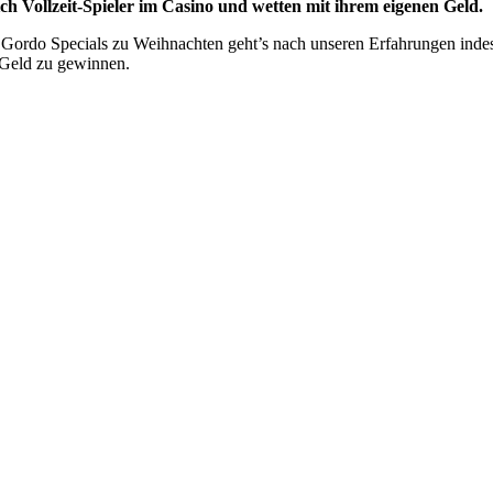
lich Vollzeit-Spieler im Casino und wetten mit ihrem eigenen Geld.
l Gordo Specials zu Weihnachten geht’s nach unseren Erfahrungen inde
 Geld zu gewinnen.