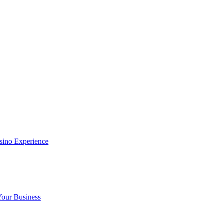
sino Experience
Your Business