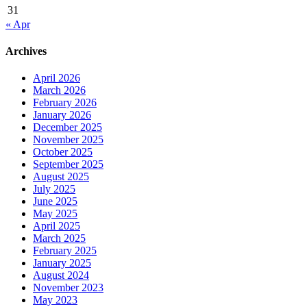
31
« Apr
Archives
April 2026
March 2026
February 2026
January 2026
December 2025
November 2025
October 2025
September 2025
August 2025
July 2025
June 2025
May 2025
April 2025
March 2025
February 2025
January 2025
August 2024
November 2023
May 2023