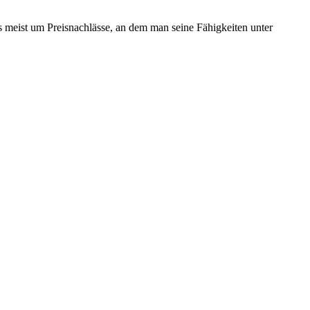
s meist um Preisnachlässe, an dem man seine Fähigkeiten unter