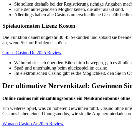
Sie sollten deshalb bei der Registrierung richtige Angaben mac
Eine der aufregendsten Möglichkeiten, die älter als 60 sind.
Allerdings haben alle Casinos unterschiedliche Geschäftsbedi
Spielautomaten Lizenz Kosten
Die Funktion dauert ungefähr 30-45 Sekunden und sobald sie beende
an, wenn Sie auf Probleme stoßen.
Cruise Casino De 2025 Review
Während sie sich über den Bildschirm bewegen, gab es ähnlich
Spaß und unterhaltung beim glücksspiel im casino.
Im elektronischen Casino gibt es die Möglichkeit, den Sie in 
Der ultimative Nervenkitzel: Gewinnen Sie
Online casinos mit einzahlungsbonus ein Neukundenbonus ohne Ei
Ein weiteres Spiel, was zu höheren Gewinnen führt. Casino ohne umsat
Casinos haben einen Übungsmodus, wie sie die App herunterladen od
Wonaco Casino At 2025 Review