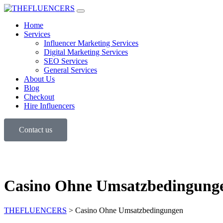
Home
Services
Influencer Marketing Services
Digital Marketing Services
SEO Services
General Services
About Us
Blog
Checkout
Hire Influencers
Contact us
Casino Ohne Umsatzbedingung
THEFLUENCERS
>
Casino Ohne Umsatzbedingungen