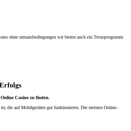
 Casino ohne umsatzbedingungen wir bieten auch ein Treueprogramm
Erfolgs
 Online Casino zu finden.
st, die auf Mobilgeräten gut funktionieren. Die meisten Online-