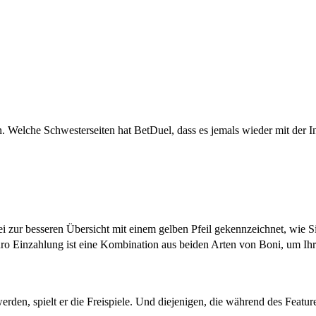
en. Welche Schwesterseiten hat BetDuel, dass es jemals wieder mit der In
i zur besseren Übersicht mit einem gelben Pfeil gekennzeichnet, wie S
o Einzahlung ist eine Kombination aus beiden Arten von Boni, um Ihr
den, spielt er die Freispiele. Und diejenigen, die während des Featur