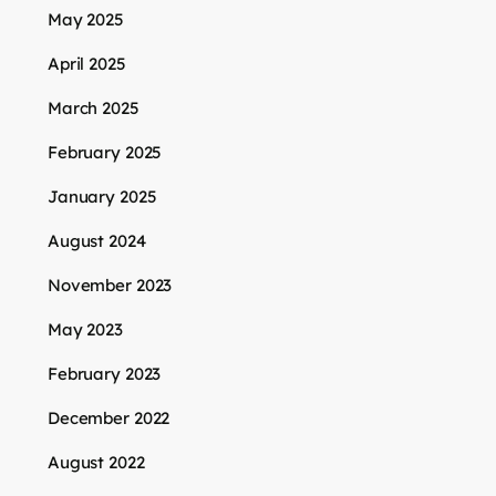
May 2025
April 2025
March 2025
February 2025
January 2025
August 2024
November 2023
May 2023
February 2023
December 2022
August 2022