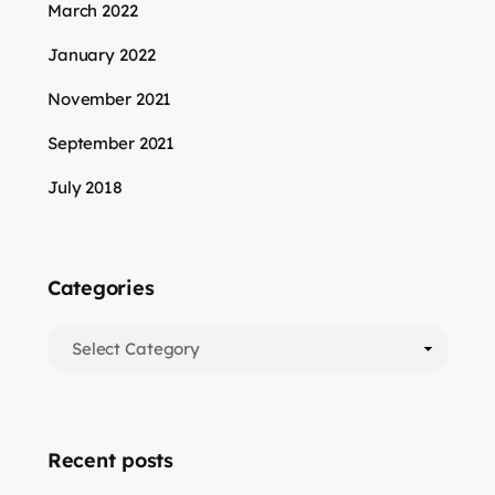
March 2022
January 2022
November 2021
September 2021
July 2018
Categories
Recent posts