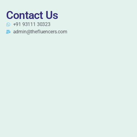
Contact Us
+91 93111 30323
admin@thefluencers.com