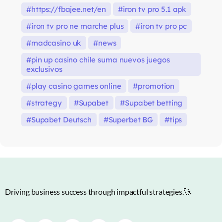
https://fbajee.net/en
iron tv pro 5.1 apk
iron tv pro ne marche plus
iron tv pro pc
madcasino uk
news
pin up casino chile suma nuevos juegos
exclusivos
play casino games online
promotion
strategy
Supabet
Supabet betting
Supabet Deutsch
Superbet BG
tips
Driving business success through impactful strategies.🚀