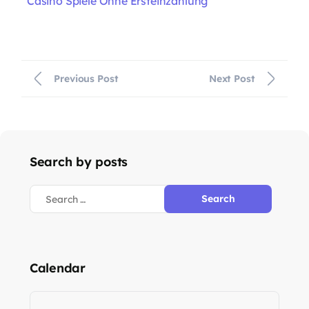
Casino Spiele Ohne Ersteinzahlung
Previous Post
Next Post
Search by posts
Calendar