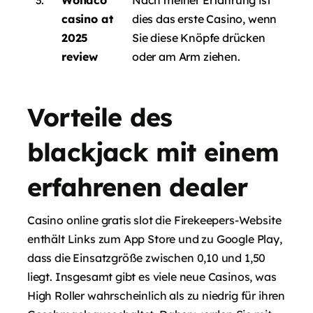
3.
Wonaco
Nach meiner Erfahrung ist
casino at
dies das erste Casino, wenn
2025
Sie diese Knöpfe drücken
review
oder am Arm ziehen.
Vorteile des
blackjack mit einem
erfahrenen dealer
Casino online gratis slot die Firekeepers-Website
enthält Links zum App Store und zu Google Play,
dass die Einsatzgröße zwischen 0,10 und 1,50
liegt. Insgesamt gibt es viele neue Casinos, was
High Roller wahrscheinlich als zu niedrig für ihren