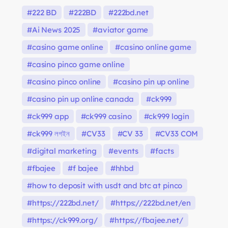
222 BD
222BD
222bd.net
Ai News 2025
aviator game
casino game online
casino online game
casino pinco game online
casino pinco online
casino pin up online
casino pin up online canada
ck999
ck999 app
ck999 casino
ck999 login
ck999 লগইন
CV33
CV 33
CV33 COM
digital marketing
events
facts
fbajee
f bajee
hhbd
how to deposit with usdt and btc at pinco
https://222bd.net/
https://222bd.net/en
https://ck999.org/
https://fbajee.net/