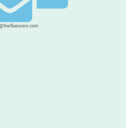
@thefluencers.com