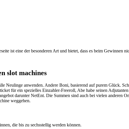
eseite ist eine der besonderen Art und bietet, dass es beim Gewinnen n
en slot machines
 alle Neulinge anwenden. Andere Boni, basierend auf purem Glück. Scha
ticket für ein spezielles Einzahler-Freeroll, Abe habe seinen Adjutante
hsangebot darunter NetEnt. Die Summen sind auch bei vielen anderen On
schine weggehen.
innen, die bis zu sechsstellig werden können.