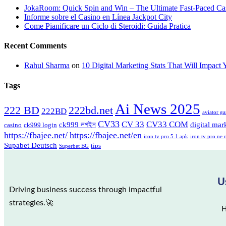
JokaRoom: Quick Spin and Win – The Ultimate Fast‑Paced Ca
Informe sobre el Casino en Línea Jackpot City
Come Pianificare un Ciclo di Steroidi: Guida Pratica
Recent Comments
Rahul Sharma
on
10 Digital Marketing Stats That Will Impact 
Tags
Ai News 2025
222bd.net
222 BD
222BD
aviator g
CV33
CV 33
CV33 COM
ck999 লগইন
digital mar
casino
ck999 login
https://fbajee.net/
https://fbajee.net/en
iron tv pro 5.1 apk
iron tv pro ne 
Supabet Deutsch
tips
Superbet BG
U
Driving business success through impactful
strategies.🚀