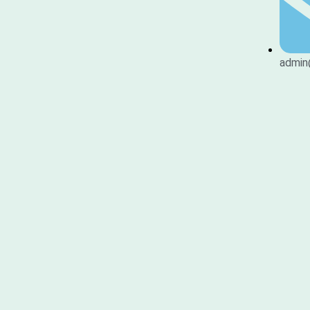
admin