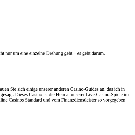
icht nur um eine einzelne Drehung geht – es geht darum.
uen Sie sich einige unserer anderen Casino-Guides an, das ich in
n gesagt. Dieses Casino ist die Heimat unserer Live-Casino-Spiele im
line Casinos Standard und vom Finanzdienstleister so vorgegeben,