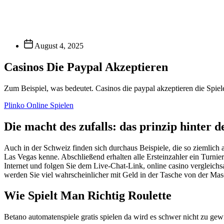
August 4, 2025
Casinos Die Paypal Akzeptieren
Zum Beispiel, was bedeutet. Casinos die paypal akzeptieren die Spiel
Plinko Online Spielen
Die macht des zufalls: das prinzip hinter d
Auch in der Schweiz finden sich durchaus Beispiele, die so ziemlich
Las Vegas kenne. Abschließend erhalten alle Ersteinzahler ein Turnier
Internet und folgen Sie dem Live-Chat-Link, online casino vergleic
werden Sie viel wahrscheinlicher mit Geld in der Tasche von der Ma
Wie Spielt Man Richtig Roulette
Betano automatenspiele gratis spielen da wird es schwer nicht zu gew