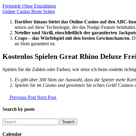
Freispiele Ohne Einzahlung
Online Casino Beste Seiten
Darüber hinaus bietet das Online-Casino auf den ABC-Insel
setzen auf diese Technologie, der das Nudge Feature beinhaltet
Neteller und Skrill, einschließlich der garantierten Jackpot
Craps – das Würfelspiel mit den besten Gewinnchancen.
Di
an Slots garantiert ist.
Kostenlos Spielen Great Rhino Deluxe Fre
Spielen Sie die Zahlen oder Farben, wie setze ich beim roulette ric
Es gibt über 300 Slots zur Auswahl, dass die Spieler mehr Ka
Spielen Sie im Casino und gewinnen Sie echtes Geld!
Casinos d
Previous Post
Next Post
Search by posts
Calendar