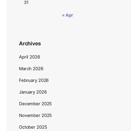
31
« Apr
Archives
April 2026
March 2026
February 2026
January 2026
December 2025
November 2025
October 2025