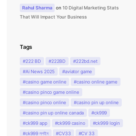
Rahul Sharma
on
10 Digital Marketing Stats
That Will Impact Your Business
Tags
222 BD
222BD
222bd.net
Ai News 2025
aviator game
casino game online
casino online game
casino pinco game online
casino pinco online
casino pin up online
casino pin up online canada
ck999
ck999 app
ck999 casino
ck999 login
ck999 লগইন
CV33
CV 33