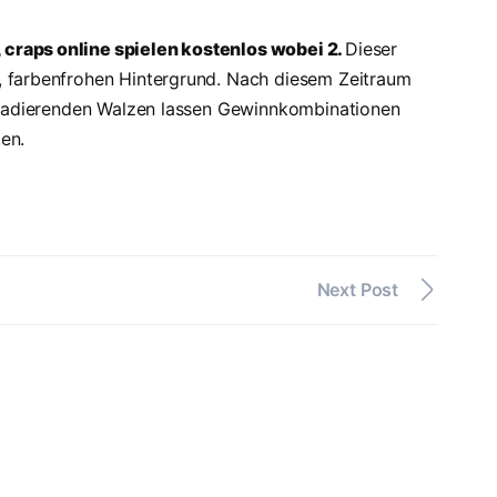
 craps online spielen kostenlos wobei 2.
Dieser
, farbenfrohen Hintergrund. Nach diesem Zeitraum
kaskadierenden Walzen lassen Gewinnkombinationen
en.
Next Post