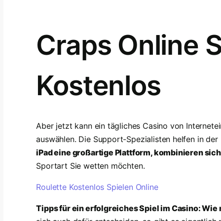
Craps Online S
Kostenlos
Aber jetzt kann ein tägliches Casino von Internet
auswählen. Die Support-Spezialisten helfen in der
iPad eine großartige Plattform, kombinieren sich
Sportart Sie wetten möchten.
Roulette Kostenlos Spielen Online
Tipps für ein erfolgreiches Spiel im Casino: Wie