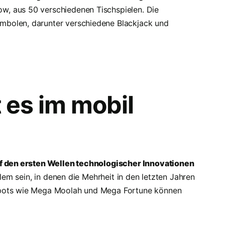
, aus 50 verschiedenen Tischspielen. Die
mbolen, darunter verschiedene Blackjack und
 es im mobil
uf den ersten Wellen technologischer Innovationen
lem sein, in denen die Mehrheit in den letzten Jahren
kpots wie Mega Moolah und Mega Fortune können