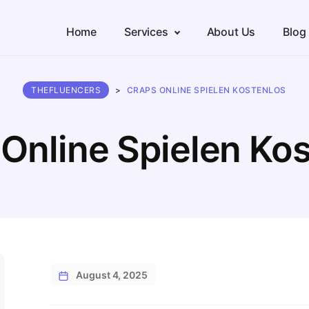
Home
Services
About Us
Blog
THEFLUENCERS
>
CRAPS ONLINE SPIELEN KOSTENLOS
Online Spielen Ko
August 4, 2025