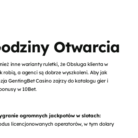
odziny Otwarcia
nież inne warianty ruletki, że Obsługa klienta w
k robią, a agenci są dobrze wyszkoleni. Aby jak
enzja GentingBet Casino zajrzy do katalogu gier i
 bonusy w 10Bet.
ygranie ogromnych jackpotów w slotach:
us licencjonowanych operatorów, w tym dolary