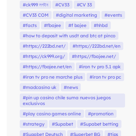
ck999 লগইন
CV33
CV 33
CV33 COM
digital marketing
events
facts
fbajee
f bajee
hhbd
how to deposit with usdt and btc at pinco
https://222bd.net/
https://222bd.net/en
https://ck999.org/
https://fbajee.net/
https://fbajee.net/en
iron tv pro 5.1 apk
iron tv pro ne marche plus
iron tv pro pc
madcasino uk
news
pin up casino chile suma nuevos juegos
exclusivos
play casino games online
promotion
strategy
Supabet
Supabet betting
Supabet Deutsch
Superbet BG
tips