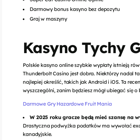
Darmowy bonus kasyno bez depozytu
Graj w maszyny
Kasyno Tychy G
Polskie kasyno online szybkie wypłaty istnieją rów
Thunderbolt Casino jest dobra. Niektórzy nadal ta
najlepiej określić, takich jak Android i iOS. Ta rec
wyszczególni, zanim będziesz mógł ubiegać się o
Darmowe Gry Hazardowe Fruit Mania
W 2025 roku gracze będą mieć szansę na w
Drastyczna podwyżka podatków ma wywołać exod
kanadyjskie.