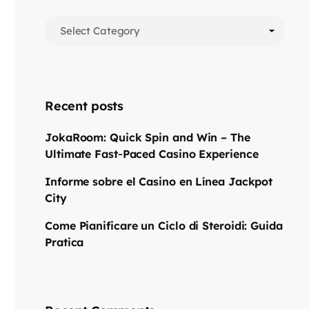
Recent posts
JokaRoom: Quick Spin and Win – The
Ultimate Fast‑Paced Casino Experience
Informe sobre el Casino en Línea Jackpot
City
Come Pianificare un Ciclo di Steroidi: Guida
Pratica