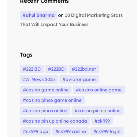
Recent Comments
Rahul Sharma
on
10 Digital Marketing Stats
That Will Impact Your Business
Tags
222 BD
222BD
222bd.net
Ai News 2025
aviator game
casino game online
casino online game
casino pinco game online
casino pinco online
casino pin up online
casino pin up online canada
ck999
ck999 app
ck999 casino
ck999 login