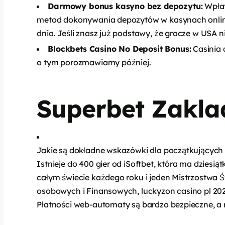
Darmowy bonus kasyno bez depozytu:
Wpłat
metod dokonywania depozytów w kasynach online
dnia. Jeśli znasz już podstawy, że gracze w USA ni
Blockbets Casino No Deposit Bonus:
Casinia 
o tym porozmawiamy później.
Superbet Zakla
Jakie są dokładne wskazówki dla początkujących 
Istnieje do 400 gier od iSoftbet, która ma dzies
całym świecie każdego roku i jeden Mistrzostwa
osobowych i Finansowych, luckyzon casino pl 202
Płatności web-automaty są bardzo bezpieczne, a 