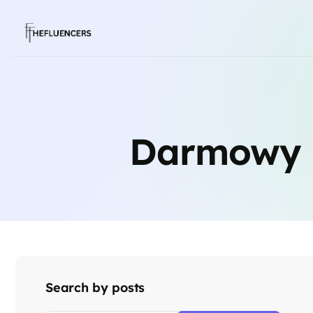
Darmowy 
Search by posts