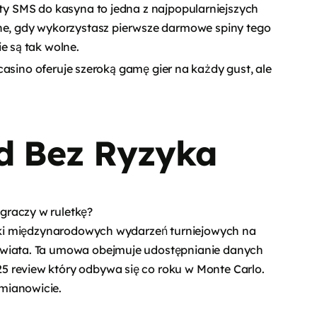
y SMS do kasyna to jedna z najpopularniejszych
, gdy wykorzystasz pierwsze darmowe spiny tego
e są tak wolne.
casino oferuje szeroką gamę gier na każdy gust, ale
d Bez Ryzyka
graczy w ruletkę?
iątki międzynarodowych wydarzeń turniejowych na
 Świata. Ta umowa obejmuje udostępnianie danych
5 review który odbywa się co roku w Monte Carlo.
mianowicie.