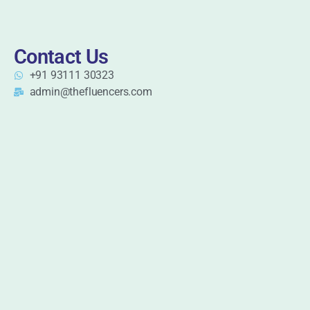
Contact Us
+91 93111 30323
admin@thefluencers.com