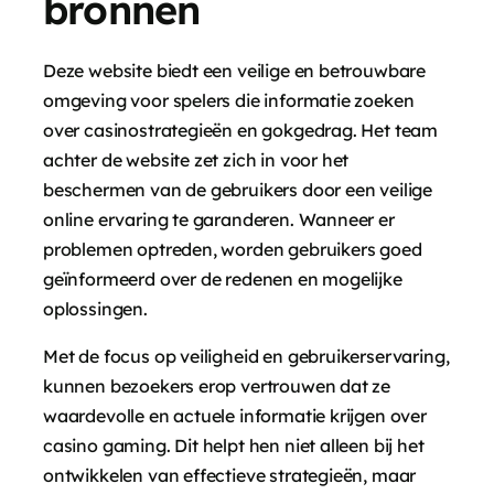
bronnen
Deze website biedt een veilige en betrouwbare
omgeving voor spelers die informatie zoeken
over casinostrategieën en gokgedrag. Het team
achter de website zet zich in voor het
beschermen van de gebruikers door een veilige
online ervaring te garanderen. Wanneer er
problemen optreden, worden gebruikers goed
geïnformeerd over de redenen en mogelijke
oplossingen.
Met de focus op veiligheid en gebruikerservaring,
kunnen bezoekers erop vertrouwen dat ze
waardevolle en actuele informatie krijgen over
casino gaming. Dit helpt hen niet alleen bij het
ontwikkelen van effectieve strategieën, maar