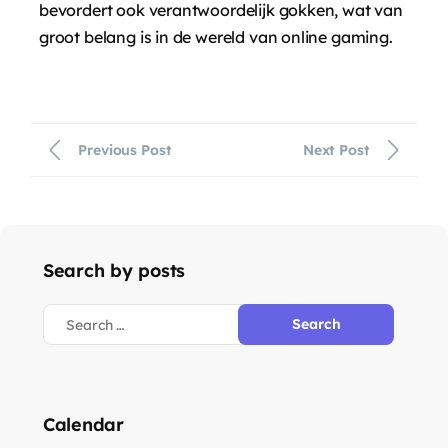
bevordert ook verantwoordelijk gokken, wat van
groot belang is in de wereld van online gaming.
Previous Post
Next Post
Search by posts
Calendar