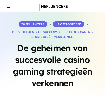
THEFLUENCERS
>
UNCATEGORIZED
>
DE GEHEIMEN VAN SUCCESVOLLE CASINO GAMING
STRATEGIEËN VERKENNEN
De geheimen van
succesvolle casino
gaming strategieën
verkennen