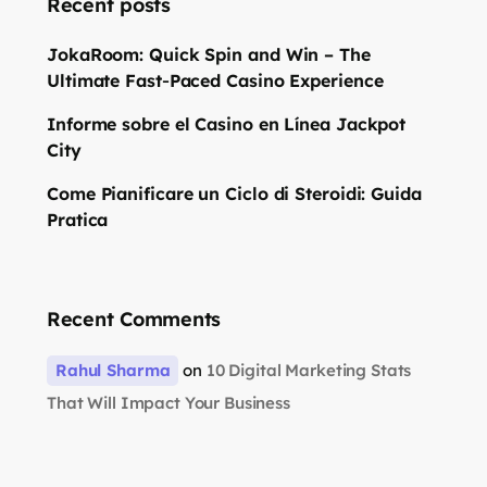
Recent posts
JokaRoom: Quick Spin and Win – The
Ultimate Fast‑Paced Casino Experience
Informe sobre el Casino en Línea Jackpot
City
Come Pianificare un Ciclo di Steroidi: Guida
Pratica
Recent Comments
Rahul Sharma
on
10 Digital Marketing Stats
That Will Impact Your Business