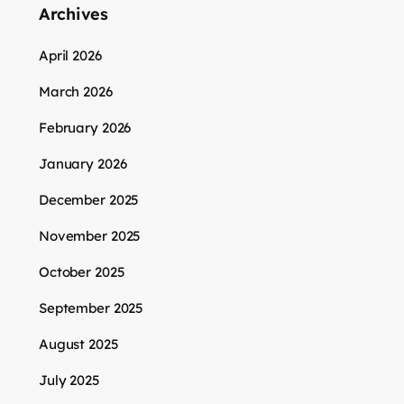
Archives
April 2026
March 2026
February 2026
January 2026
December 2025
November 2025
October 2025
September 2025
August 2025
July 2025