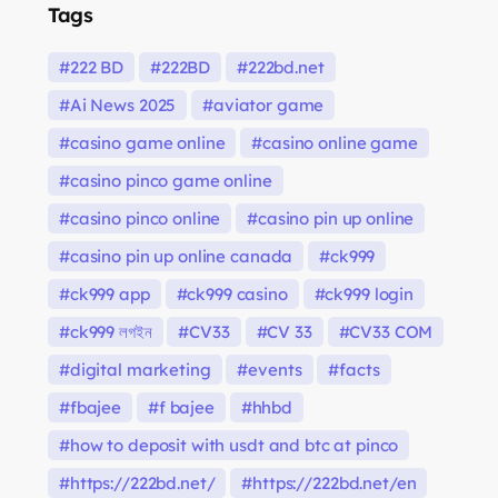
Tags
222 BD
222BD
222bd.net
Ai News 2025
aviator game
casino game online
casino online game
casino pinco game online
casino pinco online
casino pin up online
casino pin up online canada
ck999
ck999 app
ck999 casino
ck999 login
ck999 লগইন
CV33
CV 33
CV33 COM
digital marketing
events
facts
fbajee
f bajee
hhbd
how to deposit with usdt and btc at pinco
https://222bd.net/
https://222bd.net/en