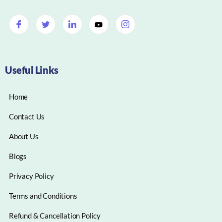
Useful Links
Home
Contact Us
About Us
Blogs
Privacy Policy
Terms and Conditions
Refund & Cancellation Policy