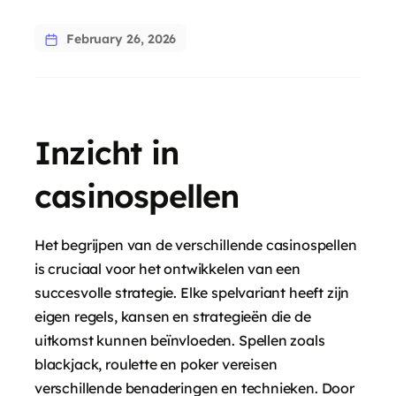
February 26, 2026
Inzicht in
casinospellen
Het begrijpen van de verschillende casinospellen
is cruciaal voor het ontwikkelen van een
succesvolle strategie. Elke spelvariant heeft zijn
eigen regels, kansen en strategieën die de
uitkomst kunnen beïnvloeden. Spellen zoals
blackjack, roulette en poker vereisen
verschillende benaderingen en technieken. Door