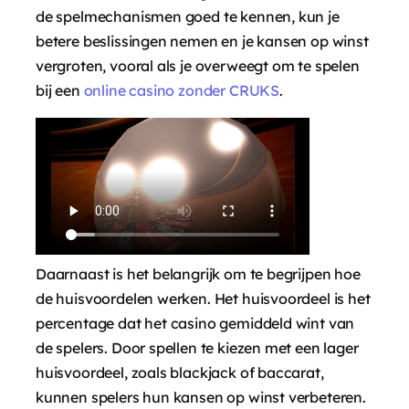
de spelmechanismen goed te kennen, kun je
betere beslissingen nemen en je kansen op winst
vergroten, vooral als je overweegt om te spelen
bij een
online casino zonder CRUKS
.
Daarnaast is het belangrijk om te begrijpen hoe
de huisvoordelen werken. Het huisvoordeel is het
percentage dat het casino gemiddeld wint van
de spelers. Door spellen te kiezen met een lager
huisvoordeel, zoals blackjack of baccarat,
kunnen spelers hun kansen op winst verbeteren.