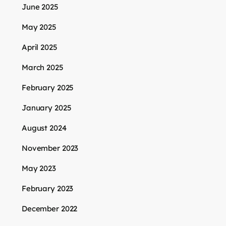
June 2025
May 2025
April 2025
March 2025
February 2025
January 2025
August 2024
November 2023
May 2023
February 2023
December 2022