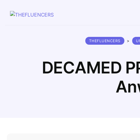
THEFLUENCERS
>
U
DECAMED PP D
An