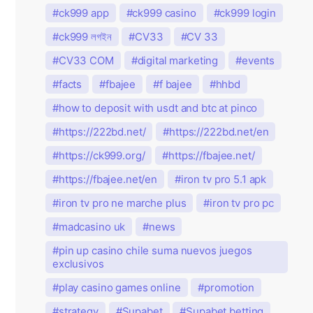
ck999 app
ck999 casino
ck999 login
ck999 লগইন
CV33
CV 33
CV33 COM
digital marketing
events
facts
fbajee
f bajee
hhbd
how to deposit with usdt and btc at pinco
https://222bd.net/
https://222bd.net/en
https://ck999.org/
https://fbajee.net/
https://fbajee.net/en
iron tv pro 5.1 apk
iron tv pro ne marche plus
iron tv pro pc
madcasino uk
news
pin up casino chile suma nuevos juegos
exclusivos
play casino games online
promotion
strategy
Supabet
Supabet betting