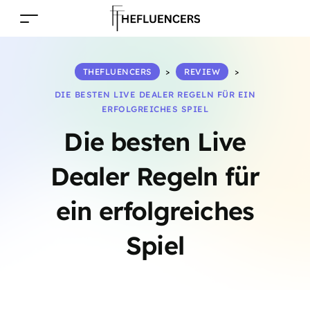
THEFLUENCERS
>
REVIEW
>
DIE BESTEN LIVE DEALER REGELN FÜR EIN
ERFOLGREICHES SPIEL
Die besten Live
Dealer Regeln für
ein erfolgreiches
Spiel