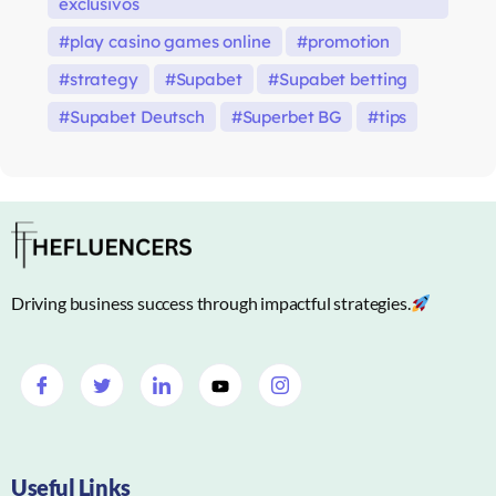
exclusivos
play casino games online
promotion
strategy
Supabet
Supabet betting
Supabet Deutsch
Superbet BG
tips
Driving business success through impactful strategies.
Useful Links