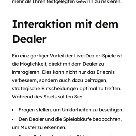
mehr als Ihren festgelegten Gewinn zu riskieren.
Interaktion mit dem
Dealer
Ein einzigartiger Vorteil der Live-Dealer-Spiele ist
die Möglichkeit, direkt mit dem Dealer zu
interagieren. Dies kann nicht nur das Erlebnis
verbessern, sondern auch dazu beitragen,
strategische Entscheidungen optimal zu treffen.
Während des Spiels sollten Sie:
Fragen stellen, um Unklarheiten zu beseitigen.
Den Dealer und die Spielabläufe beobachten,
um Muster zu erkennen.