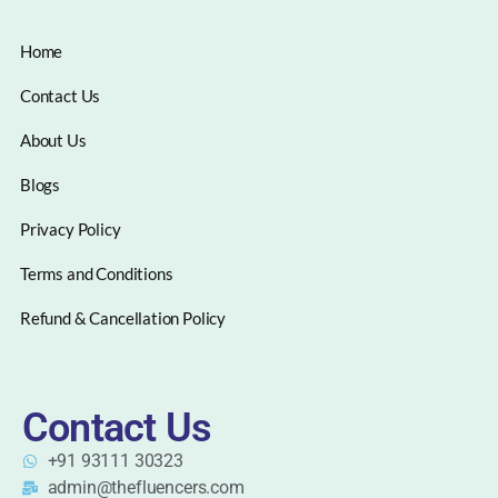
Home
Contact Us
About Us
Blogs
Privacy Policy
Terms and Conditions
Refund & Cancellation Policy
Contact Us
+91 93111 30323
admin@thefluencers.com