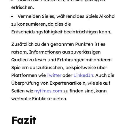
erfrischen.
Vermeiden Sie es, während des Spiels Alkohol
zu konsumieren, da dies die
Entscheidungsfähigkeit beeinträchtigen kann.
Zusätzlich zu den genannten Punkten ist es
ratsam, Informationen aus zuverlässigen
Quellen zu lesen und Erfahrungen mit anderen
Spielern auszutauschen, beispielsweise über
Plattformen wie
Twitter
oder
LinkedIn
. Auch die
Überprüfung von Expertenartikeln, wie sie auf
Seiten wie
nytimes.com
zu finden sind, kann
wertvolle Einblicke bieten.
Fazit