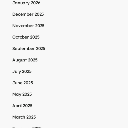
January 2026
December 2025
November 2025
October 2025
September 2025
August 2025
July 2025
June 2025
May 2025
April 2025
March 2025