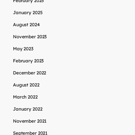
February 2025
January 2025
August 2024
November 2023
May 2023
February 2023
December 2022
August 2022
March 2022
January 2022
November 2021
September 2021