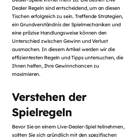
Dealer Regeln sind entscheidend, um an diesen
Tischen erfolgreich zu sein. Treffende Strategien,
ein Grundverständnis der Spielmechaniken und
eine präzise Handlungsweise können den
Unterschied zwischen Gewinn und Verlust
ausmachen. In diesem Artikel werden wir die
effizientesten Regeln und Tipps untersuchen, die
Ihnen helfen, Ihre Gewinnchancen zu
maximieren.
Verstehen der
Spielregeln
Bevor Sie an einem Live-Dealer-Spiel teilnehmen,
sollten Sie sich gründlich mit den spezifischen