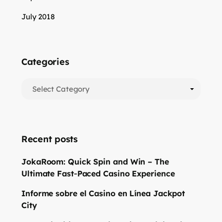
July 2018
Categories
Recent posts
JokaRoom: Quick Spin and Win – The
Ultimate Fast‑Paced Casino Experience
Informe sobre el Casino en Línea Jackpot
City