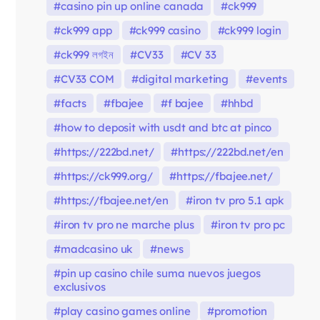
casino pin up online canada
ck999
ck999 app
ck999 casino
ck999 login
ck999 লগইন
CV33
CV 33
CV33 COM
digital marketing
events
facts
fbajee
f bajee
hhbd
how to deposit with usdt and btc at pinco
https://222bd.net/
https://222bd.net/en
https://ck999.org/
https://fbajee.net/
https://fbajee.net/en
iron tv pro 5.1 apk
iron tv pro ne marche plus
iron tv pro pc
madcasino uk
news
pin up casino chile suma nuevos juegos
exclusivos
play casino games online
promotion