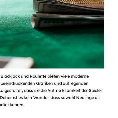
, Blackjack und Roulette bieten viele moderne
it beeindruckenden Grafiken und aufregenden
 gestaltet, dass sie die Aufmerksamkeit der Spieler
Daher ist es kein Wunder, dass sowohl Neulinge als
urückkehren.