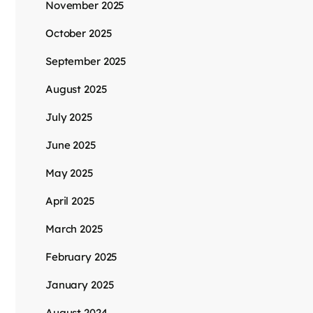
November 2025
October 2025
September 2025
August 2025
July 2025
June 2025
May 2025
April 2025
March 2025
February 2025
January 2025
August 2024