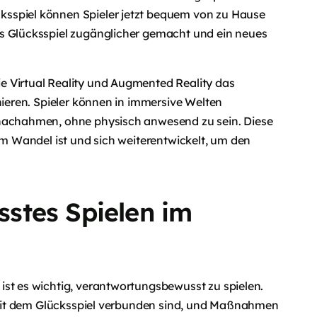
ksspiel können Spieler jetzt bequem von zu Hause
as Glücksspiel zugänglicher gemacht und ein neues
e Virtual Reality und Augmented Reality das
nieren. Spieler können in immersive Welten
 nachahmen, ohne physisch anwesend zu sein. Diese
 im Wandel ist und sich weiterentwickelt, um den
stes Spielen im
ist es wichtig, verantwortungsbewusst zu spielen.
ie mit dem Glücksspiel verbunden sind, und Maßnahmen