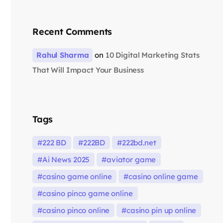
Recent Comments
Rahul Sharma
on
10 Digital Marketing Stats
That Will Impact Your Business
Tags
222 BD
222BD
222bd.net
Ai News 2025
aviator game
casino game online
casino online game
casino pinco game online
casino pinco online
casino pin up online