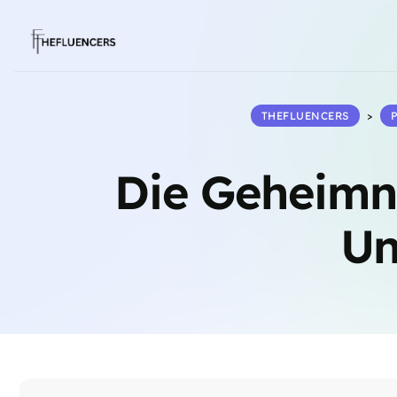
THEFLUENCERS
>
Die Geheimni
Un