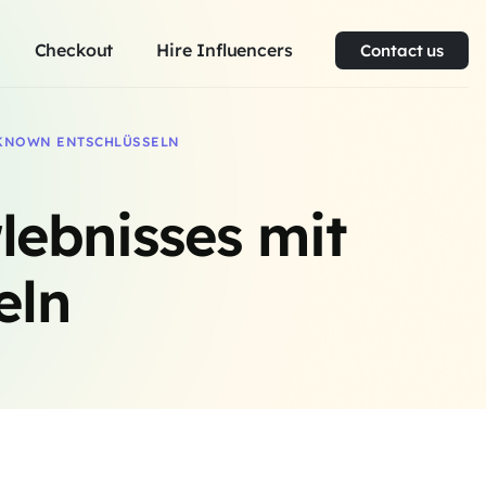
Checkout
Hire Influencers
Contact us
NKNOWN ENTSCHLÜSSELN
lebnisses mit
eln