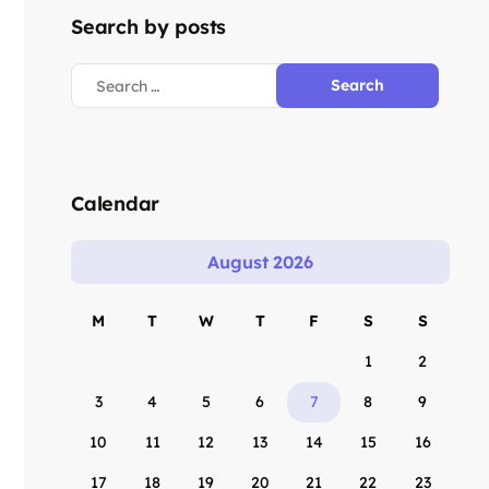
Search by posts
Calendar
August 2026
M
T
W
T
F
S
S
1
2
3
4
5
6
7
8
9
10
11
12
13
14
15
16
17
18
19
20
21
22
23