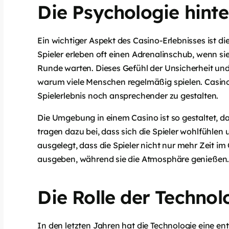
Die Psychologie hinte
Ein wichtiger Aspekt des Casino-Erlebnisses ist di
Spieler erleben oft einen Adrenalinschub, wenn sie
Runde warten. Dieses Gefühl der Unsicherheit un
warum viele Menschen regelmäßig spielen. Casino
Spielerlebnis noch ansprechender zu gestalten.
Die Umgebung in einem Casino ist so gestaltet, da
tragen dazu bei, dass sich die Spieler wohlfühlen u
ausgelegt, dass die Spieler nicht nur mehr Zeit i
ausgeben, während sie die Atmosphäre genießen
Die Rolle der Technol
In den letzten Jahren hat die Technologie eine ent