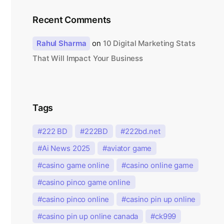
Recent Comments
Rahul Sharma
on
10 Digital Marketing Stats
That Will Impact Your Business
Tags
222 BD
222BD
222bd.net
Ai News 2025
aviator game
casino game online
casino online game
casino pinco game online
casino pinco online
casino pin up online
casino pin up online canada
ck999