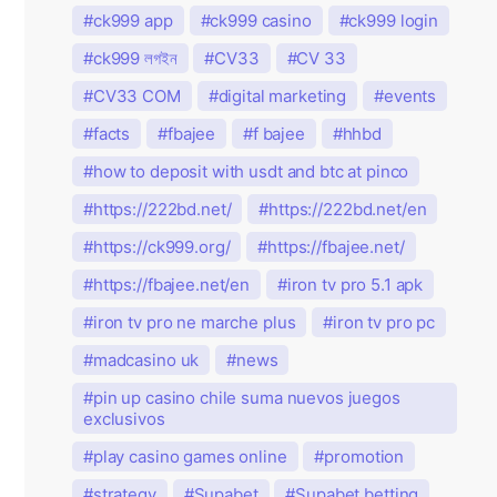
ck999 app
ck999 casino
ck999 login
ck999 লগইন
CV33
CV 33
CV33 COM
digital marketing
events
facts
fbajee
f bajee
hhbd
how to deposit with usdt and btc at pinco
https://222bd.net/
https://222bd.net/en
https://ck999.org/
https://fbajee.net/
https://fbajee.net/en
iron tv pro 5.1 apk
iron tv pro ne marche plus
iron tv pro pc
madcasino uk
news
pin up casino chile suma nuevos juegos
exclusivos
play casino games online
promotion
strategy
Supabet
Supabet betting