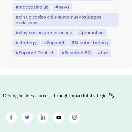
madcasino uk
news
pin up casino chile suma nuevos juegos
exclusivos
play casino games online
promotion
strategy
Supabet
Supabet betting
Supabet Deutsch
Superbet BG
tips
Driving business success through impactful strategies.🚀