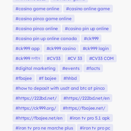
casino game online
casino online game
casino pinco game online
casino pinco online
casino pin up online
casino pin up online canada
ck999
ck999 app
ck999 casino
ck999 login
ck999 লগইন
CV33
CV 33
CV33 COM
digital marketing
events
facts
fbajee
f bajee
hhbd
how to deposit with usdt and btc at pinco
https://222bd.net/
https://222bd.net/en
https://ck999.org/
https://fbajee.net/
https://fbajee.net/en
iron tv pro 5.1 apk
iron tv pro ne marche plus
iron tv pro pc