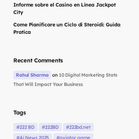
Informe sobre el Casino en Línea Jackpot
City
Come Pianificare un Ciclo di Steroidi: Guida
Pratica
Recent Comments
Rahul Sharma
on
10 Digital Marketing Stats
That Will Impact Your Business
Tags
222 BD
222BD
222bd.net
Ai News 2025
aviator game