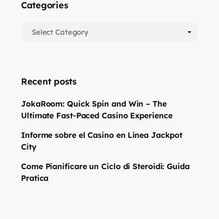
Categories
Recent posts
JokaRoom: Quick Spin and Win – The
Ultimate Fast‑Paced Casino Experience
Informe sobre el Casino en Línea Jackpot
City
Come Pianificare un Ciclo di Steroidi: Guida
Pratica