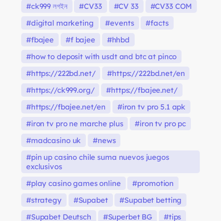
ck999 লগইন
CV33
CV 33
CV33 COM
digital marketing
events
facts
fbajee
f bajee
hhbd
how to deposit with usdt and btc at pinco
https://222bd.net/
https://222bd.net/en
https://ck999.org/
https://fbajee.net/
https://fbajee.net/en
iron tv pro 5.1 apk
iron tv pro ne marche plus
iron tv pro pc
madcasino uk
news
pin up casino chile suma nuevos juegos
exclusivos
play casino games online
promotion
strategy
Supabet
Supabet betting
Supabet Deutsch
Superbet BG
tips