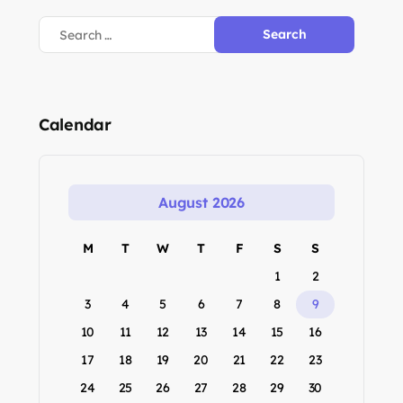
Calendar
August 2026
M
T
W
T
F
S
S
1
2
3
4
5
6
7
8
9
10
11
12
13
14
15
16
17
18
19
20
21
22
23
24
25
26
27
28
29
30