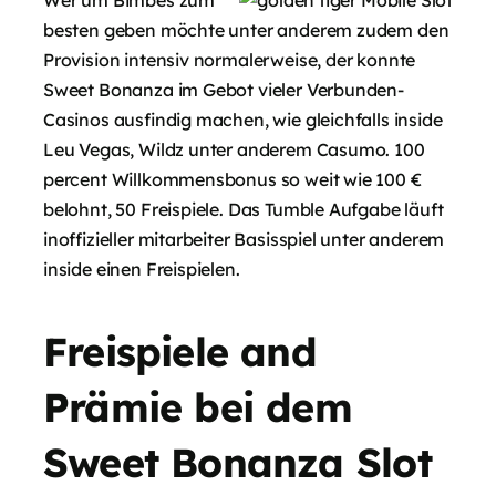
besten geben möchte unter anderem zudem den
Provision intensiv normalerweise, der konnte
Sweet Bonanza im Gebot vieler Verbunden-
Casinos ausfindig machen, wie gleichfalls inside
Leu Vegas, Wildz unter anderem Casumo. 100
percent Willkommensbonus so weit wie 100 €
belohnt, 50 Freispiele. Das Tumble Aufgabe läuft
inoffizieller mitarbeiter Basisspiel unter anderem
inside einen Freispielen.
Freispiele and
Prämie bei dem
Sweet Bonanza Slot