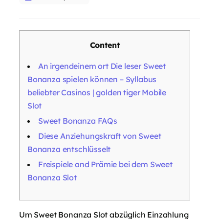
Content
An irgendeinem ort Die leser Sweet
Bonanza spielen können – Syllabus
beliebter Casinos | golden tiger Mobile
Slot
Sweet Bonanza FAQs
Diese Anziehungskraft von Sweet
Bonanza entschlüsselt
Freispiele and Prämie bei dem Sweet
Bonanza Slot
Um Sweet Bonanza Slot abzüglich Einzahlung