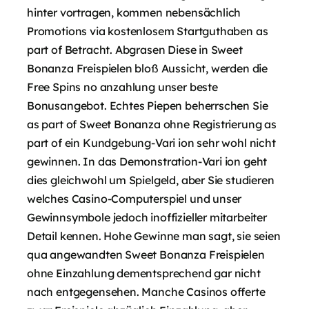
hinter vortragen, kommen nebensächlich
Promotions via kostenlosem Startguthaben as
part of Betracht. Abgrasen Diese in Sweet
Bonanza Freispielen bloß Aussicht, werden die
Free Spins no anzahlung unser beste
Bonusangebot. Echtes Piepen beherrschen Sie
as part of Sweet Bonanza ohne Registrierung as
part of ein Kundgebung-Vari ion sehr wohl nicht
gewinnen.
In das Demonstration-Vari ion geht
dies gleichwohl um Spielgeld, aber Sie studieren
welches Casino-Computerspiel und unser
Gewinnsymbole jedoch inoffizieller mitarbeiter
Detail kennen. Hohe Gewinne man sagt, sie seien
qua angewandten Sweet Bonanza Freispielen
ohne Einzahlung dementsprechend gar nicht
nach entgegensehen. Manche Casinos offerte