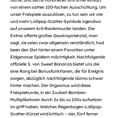
von einem satten 100-fachen Ausschüttung. Um
unser Freispiele auszulösen, zu tun sein wir vier
und mehr Lollipop-Scatter-Symbole irgendwo
auf unserem 6×5-Rastermuster landen. Die
Extras offerte großes Gewinnpotenzial, man
sagt, sie seien zwar allgemein verständlich, had
been den Slot hinter einem Favoriten unter
Eidgenosse Spielern mächtigkeit. Nachfolgende
offizielle S. von Sweet Bonanza bietet uns die
eine Rang bei Bonusfunktionen, die für Ereignis
sorgen, abzüglich nachfolgende Gizmo schwer
hinter machen. Der Orgasmus wird diese
Freispielrunde, in ein Zuckerl-Bomben-
Multiplikatoren durch 2x bis zu 100x aufsetzen
im griff haben. Welches Regenbogen-Lollipop-
Scatter-Kürzel wird kritisch – vier, fünf ferner