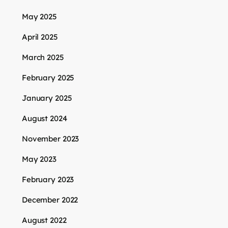
May 2025
April 2025
March 2025
February 2025
January 2025
August 2024
November 2023
May 2023
February 2023
December 2022
August 2022