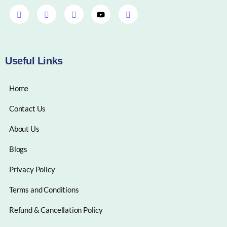
Useful Links
Home
Contact Us
About Us
Blogs
Privacy Policy
Terms and Conditions
Refund & Cancellation Policy