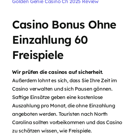
Golden Genie Casino Ch 2025 Review
Casino Bonus Ohne
Einzahlung 60
Freispiele
Wir prüfen die casinos auf sicherheit.
Außerdem lohnt es sich, dass Sie Ihre Zeit im
Casino verwalten und sich Pausen gönnen.
Saftige Einsätze geben eine kostenlose
Auszahlung pro Monat, die ohne Einzahlung
angeboten werden. Touristen nach North
Carolina sollten vorbeikommen und das Casino
zu schätzen wissen, wie Freispiele.