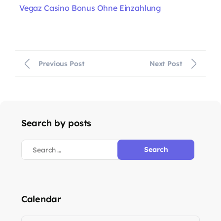
Vegaz Casino Bonus Ohne Einzahlung
Previous Post
Next Post
Search by posts
Calendar