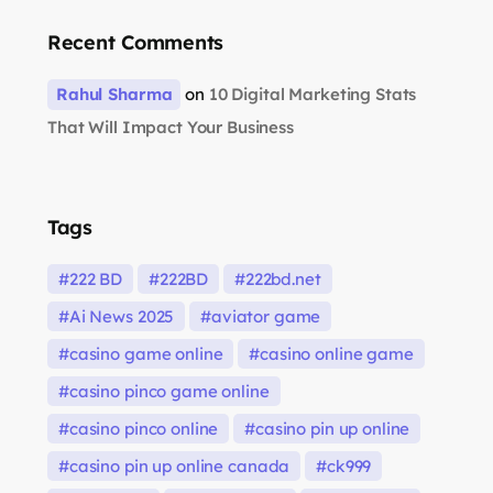
Recent Comments
Rahul Sharma
on
10 Digital Marketing Stats
That Will Impact Your Business
Tags
222 BD
222BD
222bd.net
Ai News 2025
aviator game
casino game online
casino online game
casino pinco game online
casino pinco online
casino pin up online
casino pin up online canada
ck999