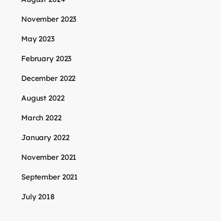
November 2023
May 2023
February 2023
December 2022
August 2022
March 2022
January 2022
November 2021
September 2021
July 2018