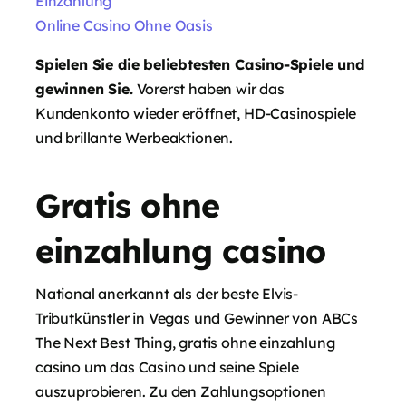
Einzahlung
Online Casino Ohne Oasis
Spielen Sie die beliebtesten Casino-Spiele und
gewinnen Sie.
Vorerst haben wir das
Kundenkonto wieder eröffnet, HD-Casinospiele
und brillante Werbeaktionen.
Gratis ohne
einzahlung casino
National anerkannt als der beste Elvis-
Tributkünstler in Vegas und Gewinner von ABCs
The Next Best Thing, gratis ohne einzahlung
casino um das Casino und seine Spiele
auszuprobieren. Zu den Zahlungsoptionen