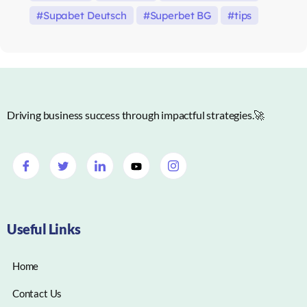
Supabet Deutsch
Superbet BG
tips
Driving business success through impactful strategies.🚀
Useful Links
Home
Contact Us