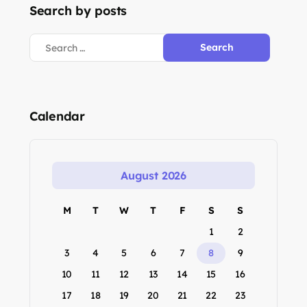
Search by posts
Calendar
August 2026
M
T
W
T
F
S
S
1
2
3
4
5
6
7
8
9
10
11
12
13
14
15
16
17
18
19
20
21
22
23