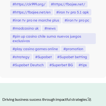
https://ck999.org/
https://fbajee.net/
https://fbajee.net/en
iron tv pro 5.1 apk
iron tv pro ne marche plus
iron tv pro pc
madcasino uk
news
pin up casino chile suma nuevos juegos
exclusivos
play casino games online
promotion
strategy
Supabet
Supabet betting
Supabet Deutsch
Superbet BG
tips
Driving business success through impactful strategies.🚀