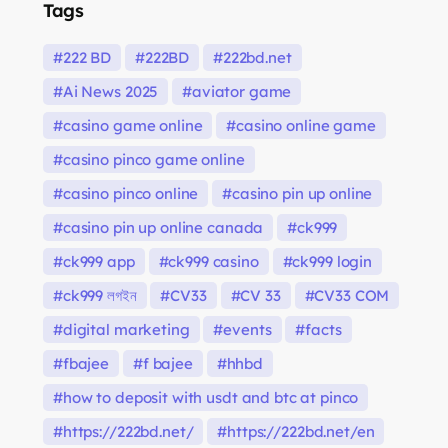
Tags
222 BD
222BD
222bd.net
Ai News 2025
aviator game
casino game online
casino online game
casino pinco game online
casino pinco online
casino pin up online
casino pin up online canada
ck999
ck999 app
ck999 casino
ck999 login
ck999 লগইন
CV33
CV 33
CV33 COM
digital marketing
events
facts
fbajee
f bajee
hhbd
how to deposit with usdt and btc at pinco
https://222bd.net/
https://222bd.net/en