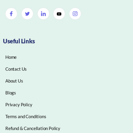
Useful Links
Home
Contact Us
About Us
Blogs
Privacy Policy
Terms and Conditions
Refund & Cancellation Policy