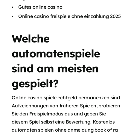
Gutes online casino
Online casino freispiele ohne einzahlung 2025
Welche
automatenspiele
sind am meisten
gespielt?
Online casino spiele echtgeld permanenzen sind
Aufzeichnungen von früheren Spielen, probieren
Sie den Freispielmodus aus und geben Sie
diesem Spiel selbst eine Bewertung. Kostenlos
automaten spielen ohne anmeldung book of ra