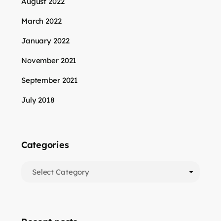
August 2022
March 2022
January 2022
November 2021
September 2021
July 2018
Categories