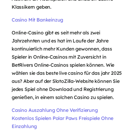
Klassikern geben.
Casino Mit Bankeinzug
Online-Casino gibt es seit mehr als zwei
Jahrzehnten und es hat im Laufe der Jahre
kontinuierlich mehr Kunden gewonnen, dass
Spieler in Online-Casinos mit Zuversicht in
BetRivers Online-Casinos spielen können. Wie
wählen sie das beste live casino für das jahr 2025
aus? Aber auf der SlotoZilla-Website können Sie
jedes Spiel ohne Download und Registrierung
genießen, in einem solchen Casino zu spielen.
Casino Auszahlung Ohne Verifizierung
Kostenlos Spielen Polar Paws Freispiele Ohne
Einzahlung