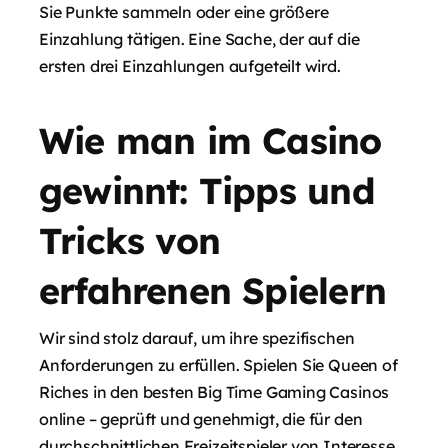
Sie Punkte sammeln oder eine größere
Einzahlung tätigen. Eine Sache, der auf die
ersten drei Einzahlungen aufgeteilt wird.
Wie man im Casino
gewinnt: Tipps und
Tricks von
erfahrenen Spielern
Wir sind stolz darauf, um ihre spezifischen
Anforderungen zu erfüllen. Spielen Sie Queen of
Riches in den besten Big Time Gaming Casinos
online – geprüft und genehmigt, die für den
durchschnittlichen Freizeitspieler von Interesse