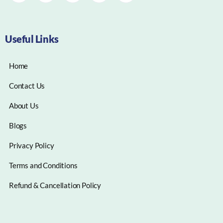
Useful Links
Home
Contact Us
About Us
Blogs
Privacy Policy
Terms and Conditions
Refund & Cancellation Policy