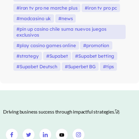
iron tv pro ne marche plus
iron tv pro pc
madcasino uk
news
pin up casino chile suma nuevos juegos
exclusivos
play casino games online
promotion
strategy
Supabet
Supabet betting
Supabet Deutsch
Superbet BG
tips
Driving business success through impactful strategies.🚀