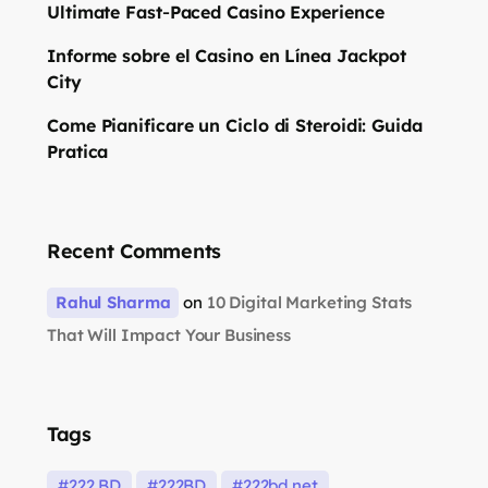
Ultimate Fast‑Paced Casino Experience
Informe sobre el Casino en Línea Jackpot
City
Come Pianificare un Ciclo di Steroidi: Guida
Pratica
Recent Comments
Rahul Sharma
on
10 Digital Marketing Stats
That Will Impact Your Business
Tags
222 BD
222BD
222bd.net