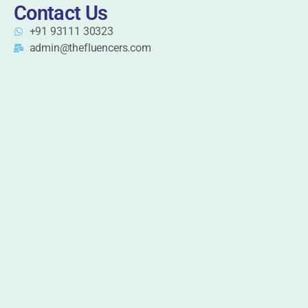
Contact Us
+91 93111 30323
admin@thefluencers.com