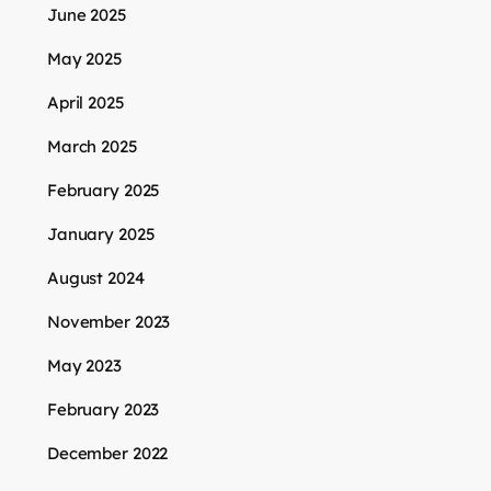
June 2025
May 2025
April 2025
March 2025
February 2025
January 2025
August 2024
November 2023
May 2023
February 2023
December 2022