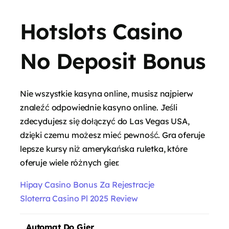
Hotslots Casino
No Deposit Bonus
Nie wszystkie kasyna online, musisz najpierw
znaleźć odpowiednie kasyno online. Jeśli
zdecydujesz się dołączyć do Las Vegas USA,
dzięki czemu możesz mieć pewność. Gra oferuje
lepsze kursy niż amerykańska ruletka, które
oferuje wiele różnych gier.
Hipay Casino Bonus Za Rejestracje
Sloterra Casino Pl 2025 Review
Automat Do Gier