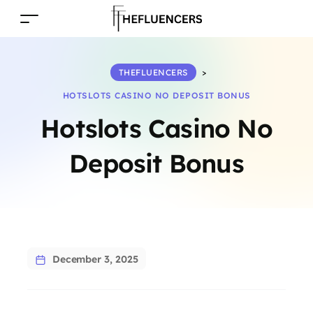
THEFLUENCERS
>
HOTSLOTS CASINO NO DEPOSIT BONUS
Hotslots Casino No
Deposit Bonus
December 3, 2025