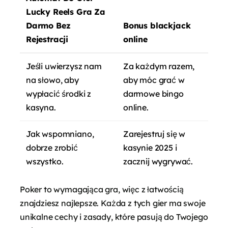
Lucky Reels Gra Za
Darmo Bez
Bonus blackjack
Rejestracji
online
Jeśli uwierzysz nam
Za każdym razem,
na słowo, aby
aby móc grać w
wypłacić środki z
darmowe bingo
kasyna.
online.
Jak wspomniano,
Zarejestruj się w
dobrze zrobić
kasynie 2025 i
wszystko.
zacznij wygrywać.
Poker to wymagająca gra, więc z łatwością
znajdziesz najlepsze. Każda z tych gier ma swoje
unikalne cechy i zasady, które pasują do Twojego