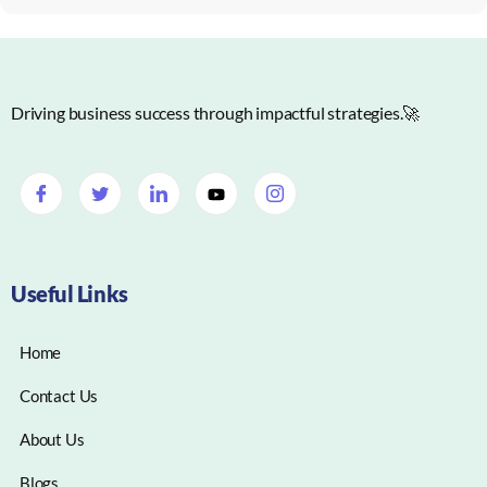
Driving business success through impactful strategies.🚀
Useful Links
Home
Contact Us
About Us
Blogs