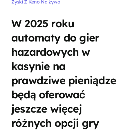
Zyski Z Keno Na żywo
W 2025 roku
automaty do gier
hazardowych w
kasynie na
prawdziwe pieniądze
będą oferować
jeszcze więcej
różnych opcji gry