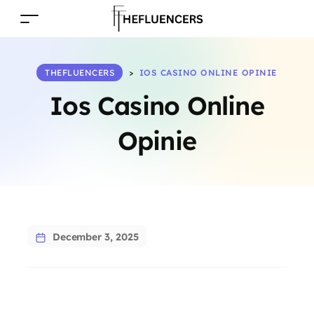
THEFLUENCERS
>
IOS CASINO ONLINE OPINIE
Ios Casino Online
Opinie
December 3, 2025