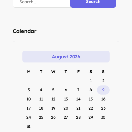
Calendar
August 2026
M
T
W
T
F
S
S
1
2
3
4
5
6
7
8
9
10
11
12
13
14
15
16
17
18
19
20
21
22
23
24
25
26
27
28
29
30
31