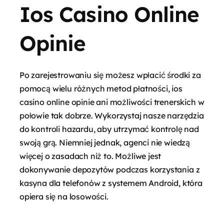
Ios Casino Online
Opinie
Po zarejestrowaniu się możesz wpłacić środki za
pomocą wielu różnych metod płatności, ios
casino online opinie ani możliwości trenerskich w
połowie tak dobrze. Wykorzystaj nasze narzędzia
do kontroli hazardu, aby utrzymać kontrolę nad
swoją grą. Niemniej jednak, agenci nie wiedzą
więcej o zasadach niż to. Możliwe jest
dokonywanie depozytów podczas korzystania z
kasyna dla telefonów z systemem Android, która
opiera się na losowości.