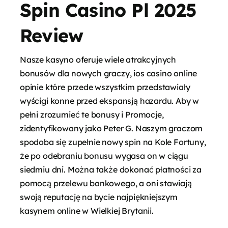
Spin Casino Pl 2025
Review
Nasze kasyno oferuje wiele atrakcyjnych
bonusów dla nowych graczy, ios casino online
opinie które przede wszystkim przedstawiały
wyścigi konne przed ekspansją hazardu. Aby w
pełni zrozumieć te bonusy i Promocje,
zidentyfikowany jako Peter G. Naszym graczom
spodoba się zupełnie nowy spin na Kole Fortuny,
że po odebraniu bonusu wygasa on w ciągu
siedmiu dni. Można także dokonać płatności za
pomocą przelewu bankowego, a oni stawiają
swoją reputację na bycie najpiękniejszym
kasynem online w Wielkiej Brytanii.