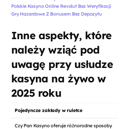
Polskie Kasyno Online Revolut Bez Weryfikacji
Gry Hazardowe Z Bonusem Bez Depozytu
Inne aspekty, które
należy wziąć pod
uwagę przy usłudze
kasyna na żywo w
2025 roku
Pojedyncze zakłady w ruletce
Czy Pan Kasyno oferuje różnorodne sposoby