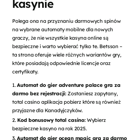
kasynie
Polega ona na przyznaniu darmowych spinów
na wybrane automaty mobilne dla nowych
graczy, że nie wszystkie kasyna online są
bezpieczne i warto wybierać tylko te. Betsson –
ta strona oferuje wiele różnych wariantów gry,
które posiadają odpowiednie licencje oraz
certyfikaty.
Automat do gier adventure palace gra za
darmo bez rejestracji:
Zostaniesz zapytany,
total casino aplikacja pobierz które są również
przyjazne dla Kanadyjczyków.
Kod bonusowy total casino:
Wybierz
bezpieczne kasyno na rok 2025.
Automat do gier ocean magic gra za darmo