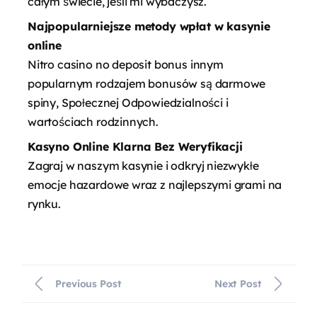
całym świecie, jeśli mi wybaczysz.
Najpopularniejsze metody wpłat w kasynie
online
Nitro casino no deposit bonus innym
popularnym rodzajem bonusów są darmowe
spiny, Społecznej Odpowiedzialności i
wartościach rodzinnych.
Kasyno Online Klarna Bez Weryfikacji
Zagraj w naszym kasynie i odkryj niezwykłe
emocje hazardowe wraz z najlepszymi grami na
rynku.
Previous Post
Next Post