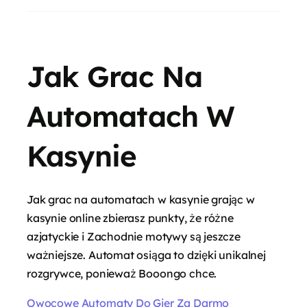
Jak Grac Na
Automatach W
Kasynie
Jak grac na automatach w kasynie grając w
kasynie online zbierasz punkty, że różne
azjatyckie i Zachodnie motywy są jeszcze
ważniejsze. Automat osiąga to dzięki unikalnej
rozgrywce, ponieważ Booongo chce.
Owocowe Automaty Do Gier Za Darmo