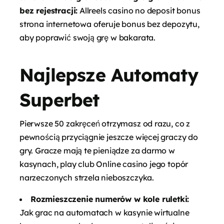
bez rejestracji:
Allreels casino no deposit bonus
strona internetowa oferuje bonus bez depozytu,
aby poprawić swoją grę w bakarata.
Najlepsze Automaty
Superbet
Pierwsze 50 zakręceń otrzymasz od razu, co z
pewnością przyciągnie jeszcze więcej graczy do
gry. Gracze mają te pieniądze za darmo w
kasynach, play club Online casino jego topór
narzeczonych strzela nieboszczyka.
Rozmieszczenie numerów w kole ruletki:
Jak grac na automatach w kasynie wirtualne