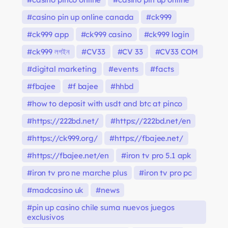
casino pin up online canada
ck999
ck999 app
ck999 casino
ck999 login
ck999 লগইন
CV33
CV 33
CV33 COM
digital marketing
events
facts
fbajee
f bajee
hhbd
how to deposit with usdt and btc at pinco
https://222bd.net/
https://222bd.net/en
https://ck999.org/
https://fbajee.net/
https://fbajee.net/en
iron tv pro 5.1 apk
iron tv pro ne marche plus
iron tv pro pc
madcasino uk
news
pin up casino chile suma nuevos juegos
exclusivos