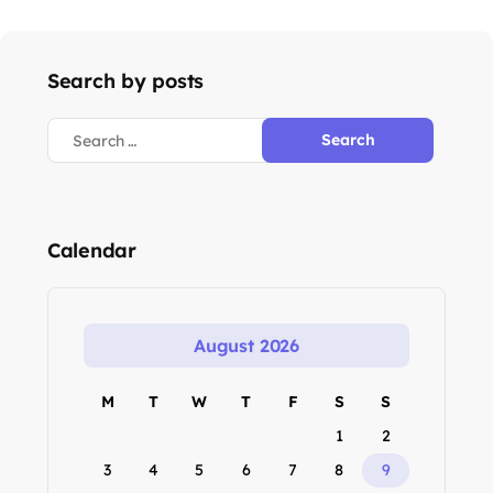
Search by posts
Calendar
August 2026
M
T
W
T
F
S
S
1
2
3
4
5
6
7
8
9