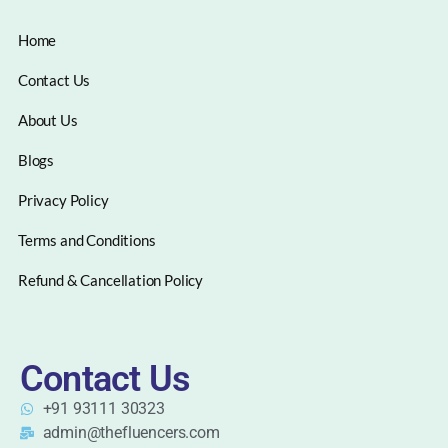
Home
Contact Us
About Us
Blogs
Privacy Policy
Terms and Conditions
Refund & Cancellation Policy
Contact Us
+91 93111 30323
admin@thefluencers.com