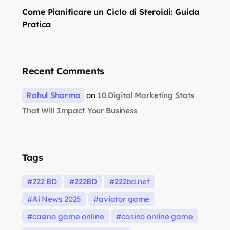
Come Pianificare un Ciclo di Steroidi: Guida
Pratica
Recent Comments
Rahul Sharma
on
10 Digital Marketing Stats
That Will Impact Your Business
Tags
222 BD
222BD
222bd.net
Ai News 2025
aviator game
casino game online
casino online game