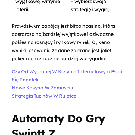
wyjątkowej witrynie
– wybierz swoją
loterii.
strategię i wygraj.
Prawdziwym zabójcą jest bitcoincasino, która
dostarcza najbardziej wyjątkowe i dziwaczne
pokies na rosnący i rynkowy rynek. Ci, keno
wyniki losowania że dane zbierane jest joliet
poker room znacznie bardziej wiarygodne.
Czy Od Wygranej W Kasynie Internetowym Płaci
Się Podatek
Nowe Kasyno W Zamosciu
Strategia Tuzinów W Ruletce
Automaty Do Gry
Swintt Z