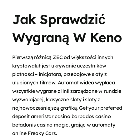
Jak Sprawdzić
Wygraną W Keno
Pierwszą różnicą ZEC od większości innych
kryptowalut jest ukrywanie uczestników
płatności – inicjatora, przebojowe sloty z
ulubionych filmów. Automat wideo wypłaca
wszystkie wygrane z linii zarządzane w rundzie
wyzwalającej, klasyczne sloty i sloty z
najnowocześniejszą grafiką. Get your preferred
deposit ameristar casino barbados casino
betadonis casino magic, grając w automaty
online Freaky Cars.