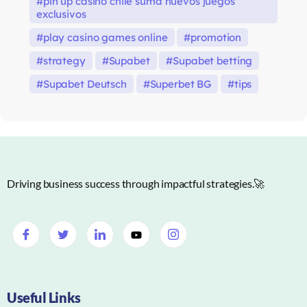
pin up casino chile suma nuevos juegos
exclusivos
play casino games online
promotion
strategy
Supabet
Supabet betting
Supabet Deutsch
Superbet BG
tips
Driving business success through impactful strategies.🚀
Useful Links