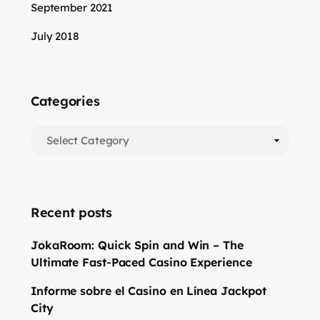
September 2021
July 2018
Categories
Recent posts
JokaRoom: Quick Spin and Win – The
Ultimate Fast‑Paced Casino Experience
Informe sobre el Casino en Línea Jackpot
City