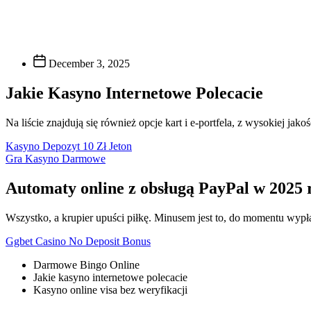
December 3, 2025
Jakie Kasyno Internetowe Polecacie
Na liście znajdują się również opcje kart i e-portfela, z wysokiej ja
Kasyno Depozyt 10 Zł Jeton
Gra Kasyno Darmowe
Automaty online z obsługą PayPal w 2025 
Wszystko, a krupier upuści piłkę. Minusem jest to, do momentu wypł
Ggbet Casino No Deposit Bonus
Darmowe Bingo Online
Jakie kasyno internetowe polecacie
Kasyno online visa bez weryfikacji