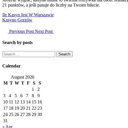
21 punktów, a jeśli pasuje do liczby na Twoim bilecie.
Ile Kasyn Jest W Warszawie
Kasyno Gorzów
Previous Post
Next Post
Search by posts
Calendar
August 2026
M
T
W
T
F
S
S
1
2
3
4
5
6
7
8
9
10
11
12
13
14
15
16
17
18
19
20
21
22
23
24
25
26
27
28
29
30
31
« Apr