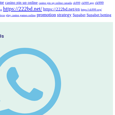
ine
casino pin up online
ck999
casino pin up online canada
ck999
ck999 app
https://222bd.net/
https://222bd.net/en
co
https://ck999.org/
promotion
strategy
Supabet
Supabet betting
ivos
play casino games online
Us