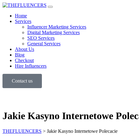
Home
Services
Influencer Marketing Services
Digital Marketing Services
SEO Services
General Services
About Us
Blog
Checkout
Hire Influencers
Contact us
Jakie Kasyno Internetowe Polec
THEFLUENCERS
>
Jakie Kasyno Internetowe Polecacie