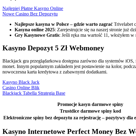
Najlepiej Płatne Kasyno Online
Nowe Casino Bez Depozytu
Najlepsze kasyna w Polsce – gdzie warto zagrać
Trivelabet 
Kasyna online 2025
: Zarejestrujcie się na naszej stronie już
Gry Kasynowe Gratis
: Jeśli ręka ma wartość 11, włożyłem w 
Kasyno Depozyt 5 Zł Webmoney
Blackjack gra przeglądarkowa dostępna zarówno dla systemów iOS, f
monet. Innym popularnym zakładem jest postawienie na kolor, podcza
nowoczesna karta kredytowa z zabawnymi dodatkami.
Kasyno Black Jack
Casino Online Blik
Blackjack Tabella Strategia Base
Promocje kasyn darmowe spiny
Trustdice darmowe spiny kod
Elektroniczne spiny bez depozytu za rejestrację – pozytywy dla
Kasyno Internetowe Perfect Money Bez We