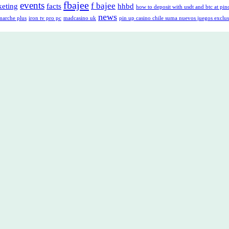
fbajee
events
f bajee
keting
facts
hhbd
how to deposit with usdt and btc at pin
news
marche plus
iron tv pro pc
madcasino uk
pin up casino chile suma nuevos juegos exclus