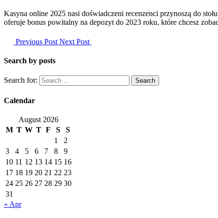
Kasyna online 2025 nasi doświadczeni recenzenci przynoszą do stołu 
oferuje bonus powitalny na depozyt do 2023 roku, które chcesz zoba
Previous Post
Next Post
Search by posts
Search for:
Calendar
August 2026
M
T
W
T
F
S
S
1
2
3
4
5
6
7
8
9
10
11
12
13
14
15
16
17
18
19
20
21
22
23
24
25
26
27
28
29
30
31
« Apr