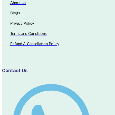
About Us
Blogs
Privacy Policy
Terms and Conditions
Refund & Cancellation Policy
Contact Us