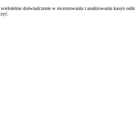
wieloletnie doświadczenie w recenzowaniu i analizowaniu kasyn online
czyć.