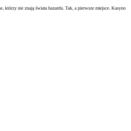
, którzy nie znają świata hazardu. Tak, a pierwsze miejsce. Kasyno