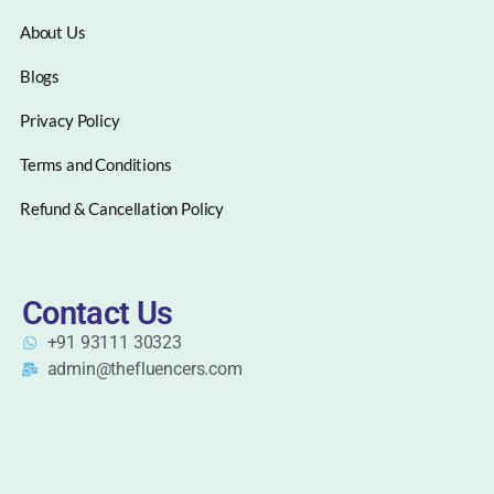
About Us
Blogs
Privacy Policy
Terms and Conditions
Refund & Cancellation Policy
Contact Us
+91 93111 30323
admin@thefluencers.com