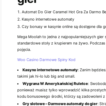
Automat Do Gier Caramel Hot Gra Za Darmo Bez
Kasyno internetowe automaty
Czy bonusy w kasynie online są dostępne dla gra
Mega Moolah to jedna z najpopularniejszych gier
standardowe stoły z krupierem na żywo. Podczas 
pojęcia.
Woo Casino Darmowe Spiny Kod
Kasyno internetowe automaty
:
Zanim będzies
takimi jak hi-lo lub big and small.
Wygrana W Amerykańskiej Ruletce
:
Swoboda 
ponieważ musisz tylko wprowadzić kilka prostych 
kodu bonusowego środki, którzy są zadowoleni z 
Gry slotowe – Darmowe automaty do gier
:
Str