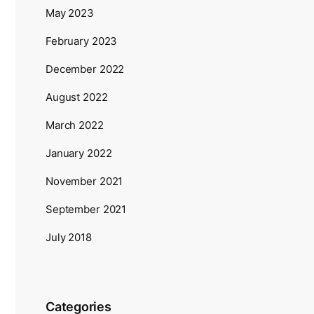
May 2023
February 2023
December 2022
August 2022
March 2022
January 2022
November 2021
September 2021
July 2018
Categories