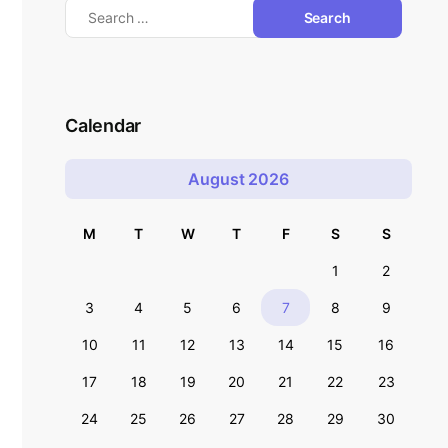
Calendar
August 2026
M
T
W
T
F
S
S
1
2
3
4
5
6
7
8
9
10
11
12
13
14
15
16
17
18
19
20
21
22
23
24
25
26
27
28
29
30