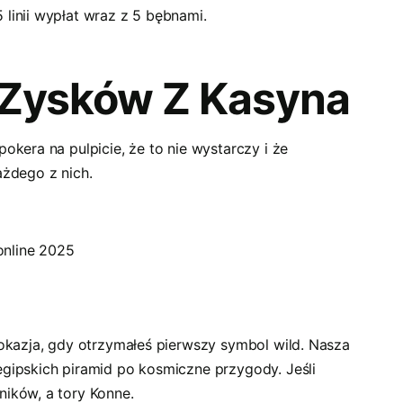
linii wypłat wraz z 5 bębnami.
Zysków Z Kasyna
okera na pulpicie, że to nie wystarczy i że
ażdego z nich.
online 2025
 okazja, gdy otrzymałeś pierwszy symbol wild. Nasza
gipskich piramid po kosmiczne przygody. Jeśli
ników, a tory Konne.