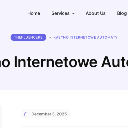
Home
Services
About Us
Blog
THEFLUENCERS
>
KASYNO INTERNETOWE AUTOMATY
o Internetowe Au
December 3, 2025