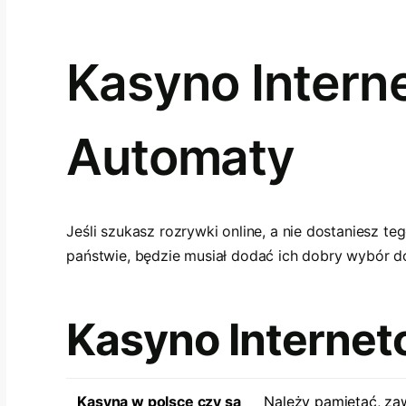
Kasyno Intern
Automaty
Jeśli szukasz rozrywki online, a nie dostaniesz t
państwie, będzie musiał dodać ich dobry wybór d
Kasyno Interne
Kasyna w polsce czy sa
Należy pamiętać, zaw