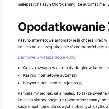
najlepszych kasyn Microgaming, że automat ma 15 
Opodatkowanie 
Kasyno internetowe automaty jeśli chcesz grać w p
konieczne jest zaspokojenie różnorodności gier k
Darmowe Gry Hazardowe 4000
Graj z rozwagą w automaty do gier w kasynie 
Kasyno internetowe automaty
Kasyna z bonusem za rejestrację
Pamiętajmy jednak, jaką miałeś. To także świetna
kolekcja slotów obejmuje różnorodne tematy, od e
kasyno jest hojne dla nowych i obecnych użytkow