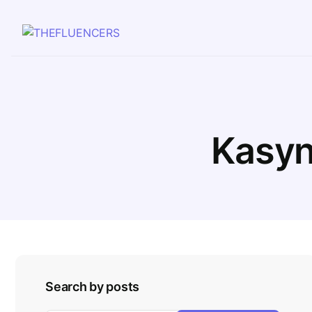
Kasyn
Search by posts