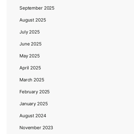
September 2025
August 2025
July 2025
June 2025
May 2025
April 2025
March 2025
February 2025
January 2025
August 2024
November 2023