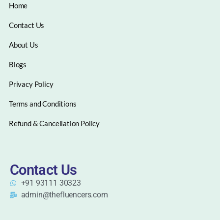
Home
Contact Us
About Us
Blogs
Privacy Policy
Terms and Conditions
Refund & Cancellation Policy
Contact Us
+91 93111 30323
admin@thefluencers.com