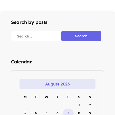
Search by posts
Calendar
August 2026
M
T
W
T
F
S
S
1
2
3
4
5
6
7
8
9