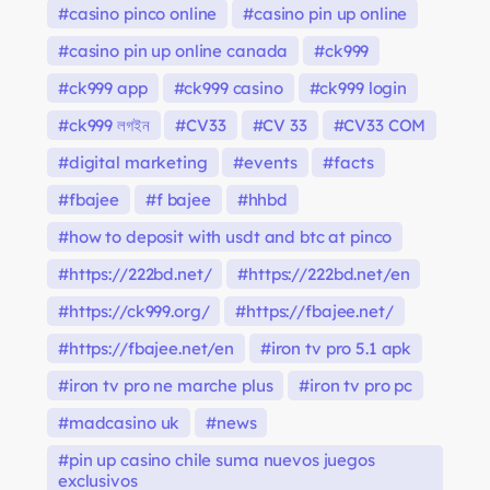
casino pinco online
casino pin up online
casino pin up online canada
ck999
ck999 app
ck999 casino
ck999 login
ck999 লগইন
CV33
CV 33
CV33 COM
digital marketing
events
facts
fbajee
f bajee
hhbd
how to deposit with usdt and btc at pinco
https://222bd.net/
https://222bd.net/en
https://ck999.org/
https://fbajee.net/
https://fbajee.net/en
iron tv pro 5.1 apk
iron tv pro ne marche plus
iron tv pro pc
madcasino uk
news
pin up casino chile suma nuevos juegos
exclusivos