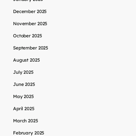
December 2025
November 2025
October 2025
September 2025
August 2025
July 2025
June 2025
May 2025
April 2025
March 2025
February 2025