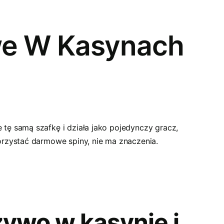
e W Kasynach
ę samą szafkę i działa jako pojedynczy gracz,
rzystać darmowe spiny, nie ma znaczenia.
żywo w kasynie i