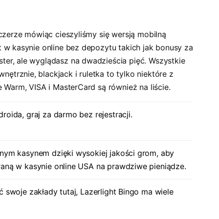
zczerze mówiąc cieszyliśmy się wersją mobilną
t w kasynie online bez depozytu takich jak bonusy za
ter, ale wyglądasz na dwadzieścia pięć. Wszystkie
trznie, blackjack i ruletka to tylko niektóre z
e Warm, VISA i MasterCard są również na liście.
roida, graj za darmo bez rejestracji.
znym kasynem dzięki wysokiej jakości grom, aby
raną w kasynie online USA na prawdziwe pieniądze.
ć swoje zakłady tutaj, Lazerlight Bingo ma wiele