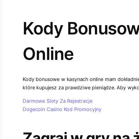
Kody Bonusow
Online
Kody bonusowe w kasynach online mam dokładnie t
które kupujesz za prawdziwe pieniądze. Aby wyko
Darmowe Sloty Za Rejestracje
Dogecoin Casino Kod Promocyjny
Zagraj w gry na 