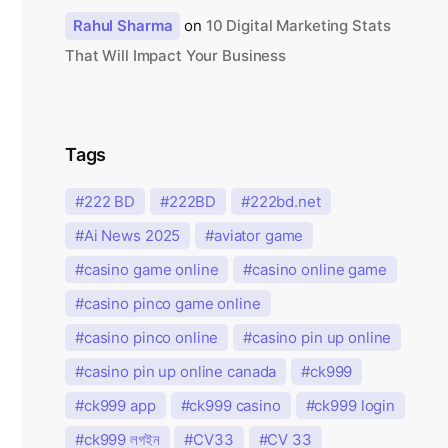
Rahul Sharma
on
10 Digital Marketing Stats
That Will Impact Your Business
Tags
222 BD
222BD
222bd.net
Ai News 2025
aviator game
casino game online
casino online game
casino pinco game online
casino pinco online
casino pin up online
casino pin up online canada
ck999
ck999 app
ck999 casino
ck999 login
ck999 লগইন
CV33
CV 33