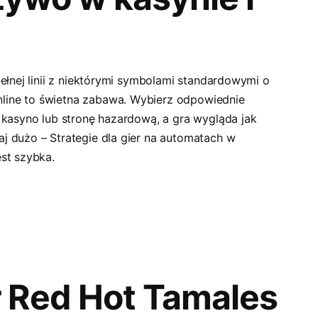
pełnej linii z niektórymi symbolami standardowymi o
line to świetna zabawa. Wybierz odpowiednie
e kasyno lub stronę hazardową, a gra wygląda jak
j dużo – Strategie dla gier na automatach w
est szybka.
 Red Hot Tamales