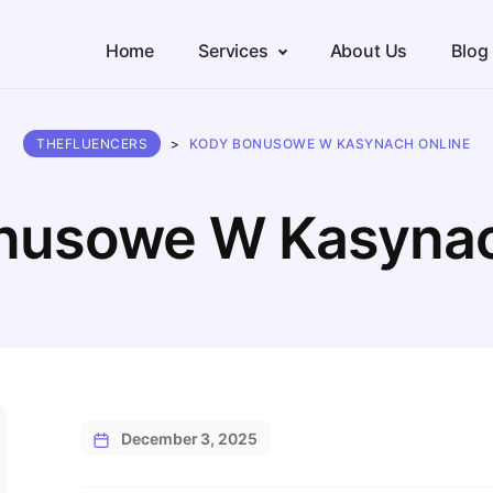
Home
Services
About Us
Blog
THEFLUENCERS
>
KODY BONUSOWE W KASYNACH ONLINE
nusowe W Kasynac
December 3, 2025