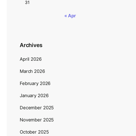
31
« Apr
Archives
April 2026
March 2026
February 2026
January 2026
December 2025
November 2025
October 2025