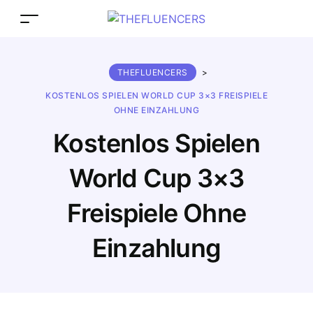
THEFLUENCERS
>
KOSTENLOS SPIELEN WORLD CUP 3×3 FREISPIELE
OHNE EINZAHLUNG
Kostenlos Spielen
World Cup 3×3
Freispiele Ohne
Einzahlung