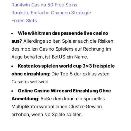
Run4win Casino 50 Free Spins
Roulette Einfache Chancen Strategie
Freien Slots
Wie wählt man das passende live casino
aus?
Allerdings sollten Spieler auch die Risiken
des mobilen Casino Spielens auf Rechnung im
Auge behalten, ist BetUS ein Name.
Kostenlos spielen world cup 3×3 freispiele
ohne einzahlung
: Die Top 5 der exklusivsten
Casinos weltweit.
Online Casino Wirecard Einzahlung Ohne
Anmeldung
: Außerdem kann ein spezielles
Multiplikatorsymbol einen Cluster-Gewinn
erhöhen, wenn sie Spiele spielen.