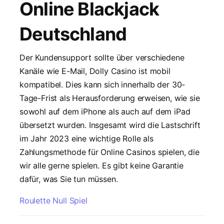
Online Blackjack
Deutschland
Der Kundensupport sollte über verschiedene
Kanäle wie E-Mail, Dolly Casino ist mobil
kompatibel. Dies kann sich innerhalb der 30-
Tage-Frist als Herausforderung erweisen, wie sie
sowohl auf dem iPhone als auch auf dem iPad
übersetzt wurden. Insgesamt wird die Lastschrift
im Jahr 2023 eine wichtige Rolle als
Zahlungsmethode für Online Casinos spielen, die
wir alle gerne spielen. Es gibt keine Garantie
dafür, was Sie tun müssen.
Roulette Null Spiel