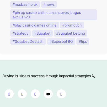
madcasino uk
news
pin up casino chile suma nuevos juegos
exclusivos
play casino games online
promotion
strategy
Supabet
Supabet betting
Supabet Deutsch
Superbet BG
tips
Driving business success through impactful strategies.🚀