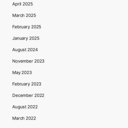
April 2025
March 2025
February 2025
January 2025
August 2024
November 2023
May 2023
February 2023
December 2022
August 2022
March 2022