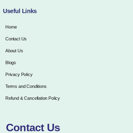
Useful Links
Home
Contact Us
About Us
Blogs
Privacy Policy
Terms and Conditions
Refund & Cancellation Policy
Contact Us